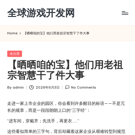
全球游戏开发网
Skip
to
content
Home
【晒晒咱的宝】他们用老祖宗智慧干了件大事
Posted
未分类
in
【晒晒咱的宝】他们用老祖
宗智慧干了件大事
By
admin
2026年6月3日
No Comments
Posted
by
走进一家上市企业的园区，你会看到许多醒目的标语——不是冗
长的规章，而是一段段朗朗上口的“三字经”：
“进车间，穿戴齐；先洗手，再更衣……”
这些看似简单的三字句，背后却藏着这家企业从艰难转型到规范