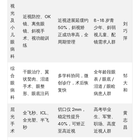
视
光
近视防控、OK
及
近视进展延缓约
8–18 岁青
镜、离焦眼
刘
小
50%，斜视矫
少年、斜弱
镜、斜视手
巧
儿
正成功率高，全
视儿童、配
术、视功能训
萍
眼
周期管理
镜需求人群
练
病
科
综
干眼治疗、翼
全年龄段眼
合
多学科协同，微
邹
状胬肉、泪道
表 / 眼底 /
眼
创诊疗，术后恢
大
手术、眼整
泪道 / 眼睑
病
复快
和
形、眼底注药
病患人群
科
屈
切口仅 2mm，
高考毕业
全飞秒、ICL、
黄
光
稳定性提升
生、军警、
全光塑、半飞
志
手
40%，可矫正
职场、高度
秒
昌
术
至高近视
近视人群