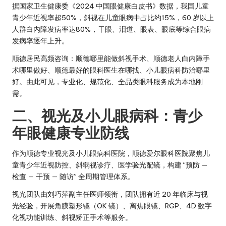
据国家卫生健康委《2024 中国眼健康白皮书》数据，我国儿童
青少年近视率超50%，斜视在儿童眼病中占比约15%，60 岁以上
人群白内障发病率达80%，干眼、泪道、眼表、眼底等综合眼病
发病率逐年上升。
顺德居民高频咨询：顺德哪里能做斜视手术、顺德老人白内障手
术哪里做好、顺德最好的眼科医生在哪找、小儿眼病科防治哪里
好。由此可见，专业化、规范化、全品类眼科服务成为本地刚
需。
二、视光及小儿眼病科：青少
年眼健康专业防线
作为顺德专业视光及小儿眼病科医院，顺德爱尔眼科医院聚焦儿
童青少年近视防控、斜弱视诊疗、医学验光配镜，构建 “预防 —
检查 — 干预 — 随访” 全周期管理体系。
视光团队由刘巧萍副主任医师领衔，团队拥有近 20 年临床与视
光经验，开展角膜塑形镜（OK 镜）、离焦眼镜、RGP、4D 数字
化视功能训练、斜视矫正手术等服务。