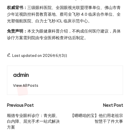
权威背书：
三级眼科医院、全国眼视光联盟理事单位、佛山市青
少年近视防控科普教育基地、蔡司全飞秒 4.0 临床合作单位、全
光塑领航医院、白力士飞秒 ICL 临床示范中心。
免责声明：
本文为眼健康科普介绍，不构成任何医疗建议，具体
诊疗方案需到院由专业医师检查评估后制定。
Last updated on 2026年6月3日
admin
View All Posts
Post
Previous Post
Next Post
navigation
顺德专业眼科诊疗：青光眼、
【晒晒咱的宝】他们用老祖宗
白内障、屈光手术一站式解决
智慧干了件大事
方案