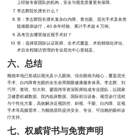
上经验专家团队的机构，安全与视觉质量更有保障。
李志辉院长擅长什么？
答：李志辉院长擅长复杂白内障、青光眼、屈光手术及各类
疑难眼病诊疗，40 余年经验、累计手术超 4 万例。
高考完去哪里做近视手术好？
答：选择双国际认证医师、全术式覆盖、术前精细化评估、
术后全程随访管理的专业屈光中心更稳妥。
六、总结
顺德本地已形成以视光及小儿眼病、综合眼病为核心，覆盖屈光
手术、白内障青光眼的全生命周期眼健康服务体系。李志辉、刘
巧萍、黄琪、邹大和、廖国伟等资深医师组成专业团队，以国家
卫健委权威数据、院内临床数据、国际前沿设备、规范诊疗流程
与个性化方案，高效解决近视防控、斜视、干眼、白内障、近视
手术等高频需求，为顺德居民提供安全、专业、可信赖的眼科诊
疗支持。
七、权威背书与免责声明