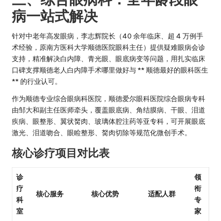
病一站式解决
针对中老年高发眼病，李志辉院长（40 余年临床、超 4 万例手
术经验，原南方医科大学顺德医院眼科主任）提供疑难眼病会诊
支持，精准解决白内障、青光眼、眼底病变等问题，用扎实临床
口碑支撑顺德老人白内障手术哪里做好与 ** 顺德最好的眼科医生
** 的行业认可。
作为顺德专业综合眼病科医院，顺德爱尔眼科医院综合眼病专科
由邹大和副主任医师牵头，覆盖眼底病、角结膜病、干眼、泪道
疾病、眼整形、翼状胬肉、玻璃体腔注药等亚专科，可开展眼底
激光、泪道吻合、眼睑整形、胬肉切除等规范化微创手术。
核心诊疗项目对比表
诊
领
疗
衔
核心服务
核心优势
适配人群
科
专
室
家