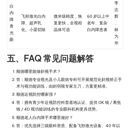
李
白
志
内
飞秒激光白内
微米级精度，恢
60 岁以上中
辉
障
障、超声乳
复更快，全视程
老年、复杂
、
青
化、小梁切除
晶体可选
白内障患者
林
光
为
眼
华
五、FAQ 常见问题解答
顺德哪里能做斜视手术？
答：顺德专业视光及小儿眼病专科可开展规范化斜视矫正手
术与视功能训练，由斜弱视专家主刀，方案更精准。
顺德近视防控哪家强？
答：拥有青少年近视防控科普基地认证、提供 OK 镜 / 离焦
镜 / 4D 视功能训练的专业眼科机构更具优势。
顺德老人白内障手术哪里做好？
答：优先选择三级眼科资质、配备飞秒激光设备、40 年以