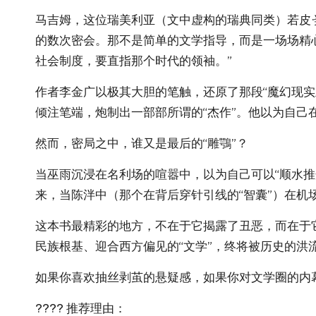
马吉姆，这位瑞美利亚（文中虚构的瑞典同类）若皮
的数次密会。那不是简单的文学指导，而是一场场精心
社会制度，要直指那个时代的领袖。”
作者李金广以极其大胆的笔触，还原了那段“魔幻现
倾注笔端，炮制出一部部所谓的“杰作”。他以为自
然而，密局之中，谁又是最后的“雕鶚”？
当巫雨沉浸在名利场的喧嚣中，以为自己可以“顺水推
来，当陈泮中（那个在背后穿针引线的“智囊”）在机
这本书最精彩的地方，不在于它揭露了丑恶，而在于
民族根基、迎合西方偏见的“文学”，终将被历史的洪
如果你喜欢抽丝剥茧的悬疑感，如果你对文学圈的内
???? 推荐理由：