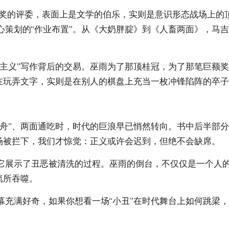
·奖的评委，表面上是文学的伯乐，实则是意识形态战场上的
策划的“作业布置”。从《大奶胖腚》到《人畜两面》，马吉
实主义”写作背后的交易。巫雨为了那顶桂冠，为了那笔巨额
己在玩弄文字，实则是在别人的棋盘上充当一枚冲锋陷阵的卒
舟”、两面通吃时，时代的巨浪早已悄然转向。书中后半部分
场被拦下，我们才惊觉：正义或许会迟到，但绝不会缺席。
它展示了丑恶被清洗的过程。巫雨的倒台，不仅仅是一个人
流所吞噬。
幕充满好奇，如果你想看一场“小丑”在时代舞台上如何跳梁