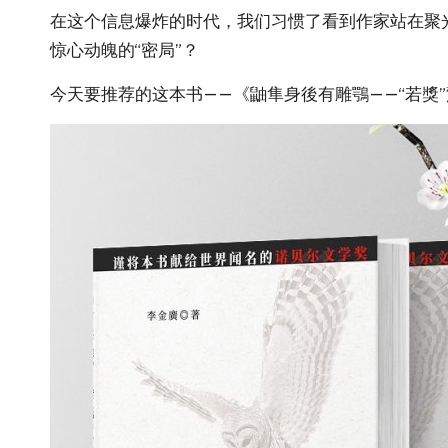
在这个信息爆炸的时代，我们
习
惯了看到作家站在聚
惊心动魄的“密局”？
今天要推荐的这本书——《鼬隼身後有雕鶚——“若