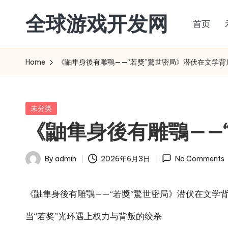
全球游戏开发网
首页
Skip
to
content
Home
《鼬隼身後有雕鶚——“若獎”驚世密局》潜伏在文学背后
Posted
未分类
in
《鼬隼身後有雕鶚——
By
admin
2026年6月3日
No Comments
Posted
by
《鼬隼身後有雕鶚——“若獎”驚世密局》潜伏在文学背
当“若奖”光环遇上权力与背叛的绞杀