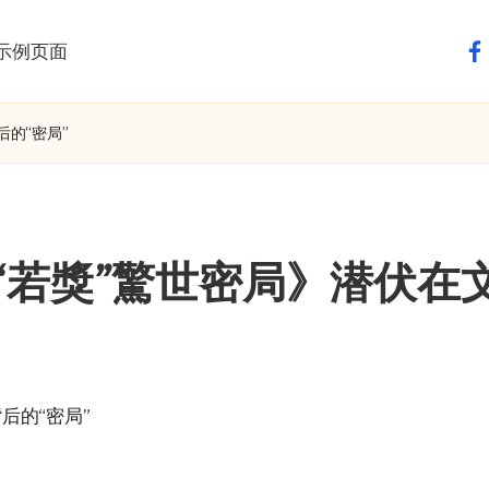
示例页面
fa
的“密局”
“若獎”驚世密局》潜伏在文
后的“密局”