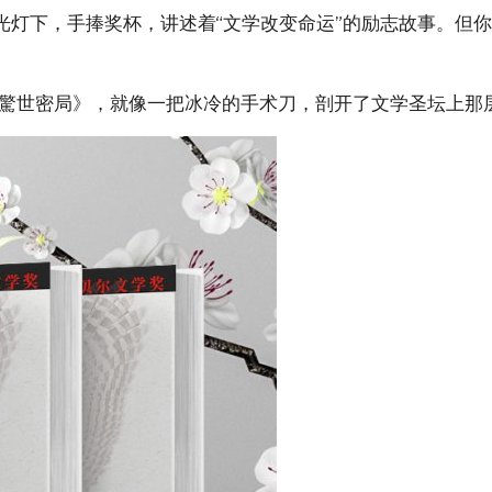
光灯下，手捧奖杯，讲述着“文学改变命运”的励志故事。但
獎”驚世密局》，就像一把冰冷的手术刀，剖开了文学圣坛上