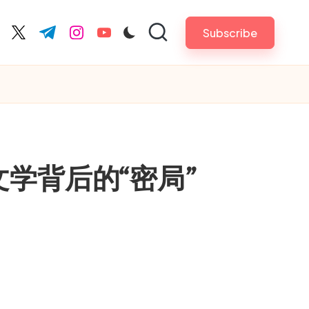
Subscribe
cebook.com
twitter.com
t.me
instagram.com
youtube.com
学背后的“密局”