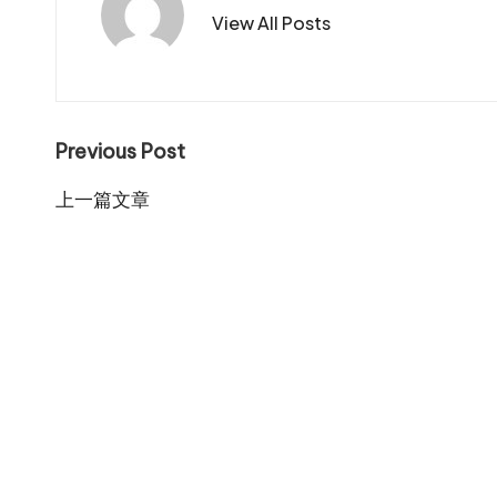
View All Posts
Post
Previous Post
navigation
上一篇文章