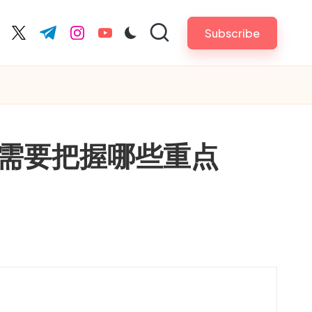
Subscribe
cebook.com
twitter.com
t.me
instagram.com
youtube.com
需要把握哪些重点