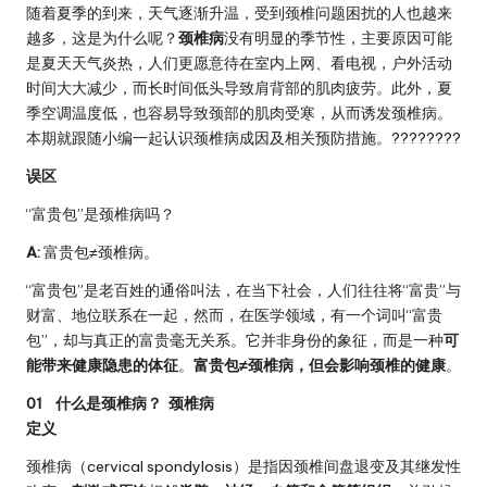
随着夏季的到来，天气逐渐升温，受到颈椎问题困扰的人也越来
越多，这是为什么呢？
颈椎病
没有明显的季节性，主要原因可能
是夏天天气炎热，人们更愿意待在室内上网、看电视，户外活动
时间大大减少，而长时间低头导致肩背部的肌肉疲劳。此外，夏
季空调温度低，也容易导致颈部的肌肉受寒，从而诱发颈椎病。
本期就跟随小编一起认识颈椎病成因及相关预防措施。????????
误区
“富贵包”是颈椎病吗？
A:
富贵包≠颈椎病。
“富贵包”是老百姓的通俗叫法，在当下社会，人们往往将“富贵”与
财富、地位联系在一起，然而，在医学领域，有一个词叫“富贵
包”，却与真正的富贵毫无关系。它并非身份的象征，而是一种
可
能带来健康隐患的体征
。
富贵包≠颈椎病，但会影响颈椎的健康
。
01 什么是颈椎病？ 颈椎病
定义
颈椎病（cervical spondylosis）是指因颈椎间盘退变及其继发性