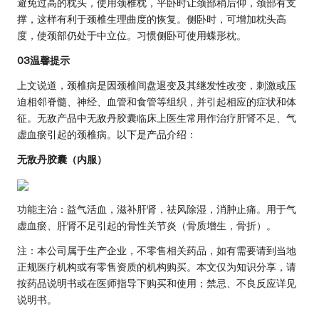
避免过高的枕头，使用颈椎枕，平卧时让颈部稍后仰，颈部有支
撑，这样有利于颈椎生理曲度的恢复。侧卧时，可增加枕头高
度，使颈部仍处于中立位。习惯侧卧可使用蝶形枕。
03温馨提示
上文说道，颈椎病是因颈椎间盘退变及其继发性改变，刺激或压
迫相邻脊髓、神经、血管和食管等组织，并引起相应的症状和体
征。无敌产品中无敌丹胶囊临床上医生常用作治疗肝肾不足、气
虚血瘀引起的颈椎病。以下是产品介绍：
无敌丹胶囊（内服）
功能主治：益气活血，滋补肝肾，祛风除湿，消肿止痛。用于气
虚血瘀、肝肾不足引起的骨性关节炎（骨质增生，骨折）。
注：本公司属于生产企业，不零售相关药品，如有需要请到当地
正规医疗机构或有零售资质的机构购买。本文仅为知识分享，请
按药品说明书或在医师指导下购买和使用；禁忌、不良反应详见
说明书。