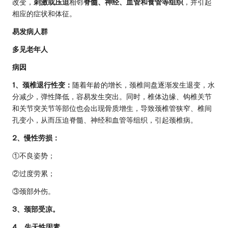
改变，
刺激或压迫
相邻
脊髓、神经、血管和食管等组织
，并引起
相应的症状和体征。
易发病人群
多见老年人
病因
1、颈椎退行性变：
随着年龄的增长，颈椎间盘逐渐发生退变，水
分减少，弹性降低，容易发生突出。同时，椎体边缘、钩椎关节
和关节突关节等部位也会出现骨质增生，导致颈椎管狭窄、椎间
孔变小，从而压迫脊髓、神经和血管等组织，引起颈椎病。
2、慢性劳损：
①不良姿势；
②过度劳累；
③颈部外伤。
3、颈部受凉。
4、先天性因素。