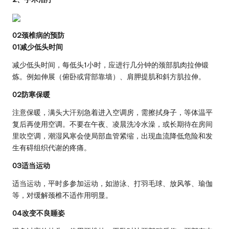
02颈椎病的预防
01减少低头时间
减少低头时间，每低头1小时，应进行几分钟的颈部肌肉拉伸锻
炼。例如伸展（俯卧或背部靠墙）、肩胛提肌和斜方肌拉伸。
02防寒保暖
注意保暖，满头大汗别急着进入空调房，需擦拭身子，等体温平
复后再使用空调。不要在午夜、凌晨洗冷水澡，或长期待在房间
里吹空调，潮湿风寒会使局部血管紧缩，出现血流降低危险和发
生有碍组织代谢的疼痛。
03适当运动
适当运动，平时多参加运动，如游泳、打羽毛球、放风筝、瑜伽
等，对缓解颈椎不适作用明显。
04改变不良睡姿