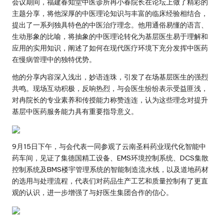
会议期间，福建春知堂中医诊所冉小春院长在论坛上做了精彩的
主题分享，将他深厚的中医理论知识与丰富的临床经验相结合，
提出了一系列独具特色的中医治疗理念。他用通俗易懂的语言、
生动形象的比喻，将抽象的中医理论转化为基层医生易于理解和
应用的实用知识，阐述了如何在现代医疗环境下充分发挥中医药
在慢病管理中的独特优势。
他的分享内容深入浅出，妙语连珠，引发了在场基层医生的强烈
共鸣。现场互动积极，反响热烈，与会医生纷纷表示受益匪浅，
对冉院长的专业素养和传授能力称赞连连，认为这些理念对提升
基层中医药服务能力具有重要指导意义。
9月15日下午，与会代表一同参观了云南圣科药业现代化智能中
药车间，见证了集德国精工设备、EMS环境控制系统、DCS集散
控制系统及BMS楼宇管理系统的智能制造流水线，以及道地药材
的选用与处理流程，代表们对药品生产工艺和质量控制有了更直
观的认识，进一步增强了与好医生集团合作的信心。