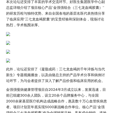
本次论坛还安排了丰富的学术交流环节。好医生集团医学中心副
总监详细介绍了项目核心产品“金强强组合（三七龙血竭胶囊）”
的研发历程与独特优势。来自全国各地的基层名医代表热情分享
了临床应用“三七龙血竭胶囊”的宝贵经验和深刻体会，现场讨论
热烈，学术氛围浓厚。
此外，论坛还安排了《凝脂成药：三七龙血竭的千年淬炼与当代
新生》专题视频播放，以及由骆总主持的产品学术分享和病例讨
论环节，为与会者提供了深入了解产品价值和临床应用的机会。
金强强慢病健康管理项目自2024年3月成立以来，发展迅速，目
前已组建300余人团队，设立20余个品牌服务中心，与全国
2000余家基层医疗机构达成战略合作，惠及数十万心血管疾病患
者。项目计划至年底实现5000家战略合作单位。核心产品“金强
强组合三七龙血竭胶囊”作为全球独家品种，具有成分独特、道地