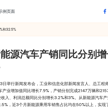
示例页面
fa
和32.5%
源汽车产销同比分别增长31
s
0月23日举行新闻发布会，工业和信息化部新闻发言人、总工
增加值同比增长7.9%，产销分别完成2147万辆和2157.
产业营业收入、利润总额同比分别增长3.2%和3%。从新能源
%和32.5%，近3个月新能源乘用车销售占比均在50%以上，实