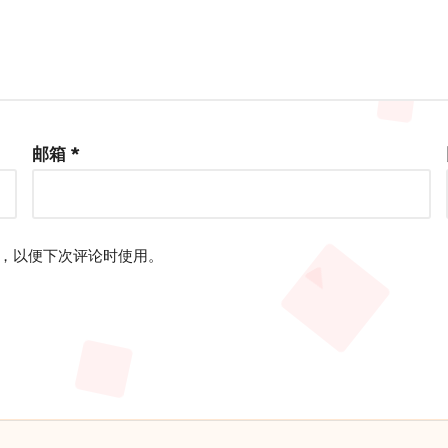
邮箱
*
，以便下次评论时使用。