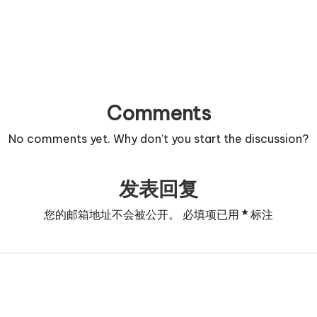
Comments
No comments yet. Why don’t you start the discussion?
发表回复
您的邮箱地址不会被公开。
必填项已用
*
标注