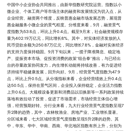
中国中小企业协会共同推出，由新华指数研究院运营。指数以小
微企业、个体工商户等市场主体的融资和发展情况为切入点，从
企业经营、融资两个维度，反映普惠金融市场发展态势，展现普
惠金融服务小微企业的景气程度。分维度来看，9月，融资景气
度指数为53.8点，环比上升0.4点。截至9月末，社会融资规模存
量为402.19万亿元，同比增长8%。其中，对实体经济发放的人
民币贷款余额为250.87万亿元，同比增长7.8%，金融对实体经济
的支持力度保持稳固。9月下旬以来，一揽子降准降息、稳定地
产、提振资本市场、促投资消费的政策“组合拳”推出，与已经出
台的存量政策协同发力，内生增长动能将持续改善，有力促进经
济持续平稳健康发展，回升向好。9月，经营景气度指数为47.9
点，环比上升0.5点。从分项指标来看，企业经营绩效上升0.4点
达50.5点，保持在景气区间，企业投入保持稳定，企业活力指数
上升0.6点。大规模设备更新和消费品以旧换新等一系列政策持续
落地有效拉动了投资，促进了市场需求，市场经营主体信心增
强，经营预期好转。分行业来看，九大行业经营景气度指数呈现7
升2降的趋势，其中，农林牧渔业、房地产业、工业增长显著。
分区域来看，七大区域经营景气度指数呈现5升2降的趋势。其
中，华东、华中、华南、西南、华北地区指数有所上升，分别为