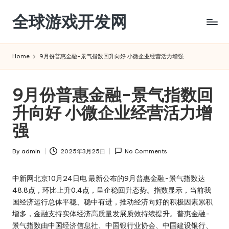
全球游戏开发网
Skip
to
content
Home
9月份普惠金融-景气指数回升向好 小微企业经营活力增强
9月份普惠金融-景气指数回
升向好 小微企业经营活力增
强
By
admin
2025年3月25日
No Comments
Posted
by
中新网北京10月24日电 最新公布的9月普惠金融-景气指数达
48.8点，环比上升0.4点，呈企稳回升态势。指数显示，当前我
国经济运行总体平稳、稳中有进，推动经济向好的积极因素累积
增多，金融支持实体经济高质量发展质效持续提升。普惠金融-
景气指数由中国经济信息社、中国银行业协会、中国建设银行、