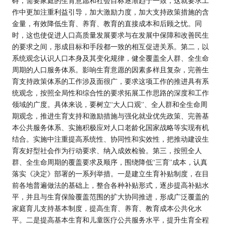
碍，需要家庭的生育意愿和社会目标逐渐趋于一致，这就要求工
作中更加注重利益引导，加大激励力度，加大支持政策措施的含
金量，有效降低生育、养育、教育的直接成本和后顾之忧。同
时，这也使促进人口高质量发展要求与在发展中保障和改善民生
的要求之间，形成目标和手段都一致的相互促进关系。第二，以
系统观念认识人口本身及其变化规律，健全覆盖全人群、全生命
周期的人口服务体系。影响生育意愿的因素多样且复杂，完善生
育支持政策体系的工作涉及面很广，要求这项工作的推进具有系
统观念，按照全局性和综合性的要求拓展工作思路的深度和工作
领域的广度。具体来说，要树立“大人口观”、全人群和全生命周
期观念，推进生育支持和激励措施与强化就业优先政策、完善基
本公共服务体系、实施积极应对人口老龄化国家战略等实现有机
结合。实施中注重提高系统性、协同性和实效性，把推动建设生
育友好型社会作为行动要求、纳入成效检验。第三，按照全人
群、全生命周期的覆盖要求及顺序，围绕降低“三育”成本，认真
落实《决定》部署的一系列举措。一是建立生育补贴制度，在目
前各地普遍做法的基础上，整合各种补贴形式，逐步提高补贴水
平，并且与生育保险覆盖范围的扩大协同推进，形成广泛覆盖的
家庭育儿支持基本制度，提高生育、养育、教育成本公共化水
平。二是提高基本生育和儿童医疗公共服务水平，提升生育全程