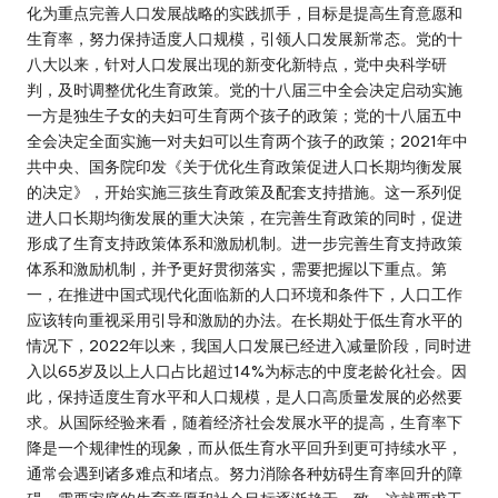
化为重点完善人口发展战略的实践抓手，目标是提高生育意愿和
生育率，努力保持适度人口规模，引领人口发展新常态。党的十
八大以来，针对人口发展出现的新变化新特点，党中央科学研
判，及时调整优化生育政策。党的十八届三中全会决定启动实施
一方是独生子女的夫妇可生育两个孩子的政策；党的十八届五中
全会决定全面实施一对夫妇可以生育两个孩子的政策；2021年中
共中央、国务院印发《关于优化生育政策促进人口长期均衡发展
的决定》，开始实施三孩生育政策及配套支持措施。这一系列促
进人口长期均衡发展的重大决策，在完善生育政策的同时，促进
形成了生育支持政策体系和激励机制。进一步完善生育支持政策
体系和激励机制，并予更好贯彻落实，需要把握以下重点。第
一，在推进中国式现代化面临新的人口环境和条件下，人口工作
应该转向重视采用引导和激励的办法。在长期处于低生育水平的
情况下，2022年以来，我国人口发展已经进入减量阶段，同时进
入以65岁及以上人口占比超过14%为标志的中度老龄化社会。因
此，保持适度生育水平和人口规模，是人口高质量发展的必然要
求。从国际经验来看，随着经济社会发展水平的提高，生育率下
降是一个规律性的现象，而从低生育水平回升到更可持续水平，
通常会遇到诸多难点和堵点。努力消除各种妨碍生育率回升的障