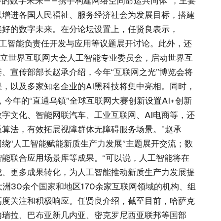
善的数字未来——携手构建网络空间命运共同体”，主要
以增进各国人民福祉、服务经济社会为发展目标，搭建
美好的数字未来。在分论坛设置上，任贤良表示，
人工智能负责任开发与应用等议题展开讨论。此外，还
成立世界互联网大会人工智能专业委员会，启动世界互
、宣传部部长赵承介绍，今年“互联网之光”博览会将
，以及多家知名企业的AI黑科技将集中亮相。同时，
，今年的“直通乌镇”全球互联网大赛创新设置AI+创新
数字文化、智能网联汽车、工业互联网、AI电商等，还
算法，有效拓展视障群体无障碍服务场景。”赵承
绕“人工智能赋能新质生产力发展”主题展开交流；数
智能联合应用场景库等成果。“可以说，人工智能将在
成、更多成果转化，为人工智能推动新质生产力发展提
洲30余个国家和地区170余家互联网领域的机构、组
高度关注和积极响应。任贤良介绍，截至目前，哈萨克
内瑞拉、巴布亚新几内亚、密克罗尼西亚联邦等国部