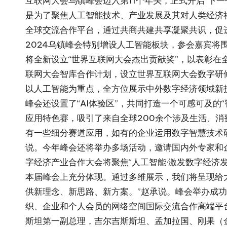
互联网大会乌镇峰会迈入第11个年头，正式开启“下
是为了聚焦人工智能技术、产业发展及其对人类经济
全球交流合作平台，通过共商共建共享凝聚共识，促
2024乌镇峰会特别增设人工智能板块，参会嘉宾
将全新设立“世界互联网大会杰出贡献奖”，以表彰
联网大会智库合作计划，设立世界互联网大会数字研
以人工智能为重点，全方位展示中外数字经济领域新
峰会还设置了“AI体验区”，共同打造一个可感可及的
应用特色赛，吸引了来自全球200余个涉及生活、消
有一些细分赛道应用，如有的企业运用数字智慧技术
说。今年峰会还将举办多场活动，邀请国内外专家和
字经济产业合作大会将聚焦“人工智能·激发数字经济
本届峰会上充分体现。通过多维展示，我们将呈现给
供新理念、新思路、新方案。”赵承说。峰会举办成功
织、企业和个人会员的网络空间国际交流合作高端平
斯坦第一副总理，吉尔吉斯斯坦、孟加拉国、刚果（