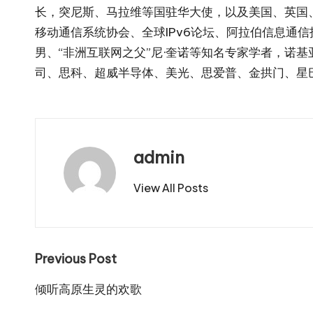
长，突尼斯、马拉维等国驻华大使，以及美国、英国
移动通信系统协会、全球IPv6论坛、阿拉伯信息通
男、“非洲互联网之父”尼·奎诺等知名专家学者，诺
司、思科、超威半导体、美光、思爱普、金拱门、星
admin
View All Posts
Post
Previous Post
navigation
倾听高原生灵的欢歌