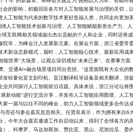
一个十年”的新篇章。将峰会主题定为“拥抱以人为本、智能向
社会的影响，积极回应各方对人工智能发展与治理的关切，
进人工智能为代表的数字技术更好造福人类，共同走向更加
将围绕人工智能技术创新与治理、人工智能赋能新质生产力、
在全球互联网相关领域做出杰出贡献的个人和企业，同时还将
修院等，为峰会注入发展新元素。在展会方面，浙江省委常委
技术新业态新模式，届时，人工智能核心技术、最新应用成果
“智能世界”大场景，让观众深切感知“未来已来”。在赛事方面
费、交通AI+融合场景项目同台竞技。“这里面既有大众化的
研发轻量化盲文刻印机、盲汉翻译机等设备及相关翻译、排版
企业共同探讨人工智能前沿话题。具体来说，浙江分论坛将围
发展新动能”进行交流分享，并发布人工智能应用图谱、人工
大家一届与以往不同的峰会，助力人工智能领域更多合作达
与否还与参会嘉宾息息相关。任贤良表示，作为拥有来自6大
台，今年大会嘉宾邀请工作自启动以来，得到了全球各方的
金）、科摩罗、马达加斯加、赞比亚、黑山、尼加拉瓜、委