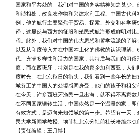
国家和平共处的。我们对中国的务实精神知之甚少。
和谐相处，改良农作物和兴建水利工程。中国古代科
例，他的航行主要聚焦于贸易、探索、外交和科学研
译，这显然与西方的征服和殖民式航海形成鲜明对比
程。此外，我们对中国的伟大思想和哲学流派的了解
以及从印度传入并在中国本土化的佛教的认识理解。
代、充满多样性和活力的国家，其特质与我们的习俗
庭，而在西班牙，特别是在我的家乡加利西亚，人们
度时光。在北京秋日的街头，我们看到一些年长的妇
城务工的中国人的处境感同身受，他们的孩子和祖父
在今天，许多西班牙渔民一旦出海，就不得不离家数
在不同国家辗转生活，中国依然是一个温暖的家，即
有效方式，是迈向未知领域的第一步。希望有一天，
民大学新闻学教授、埃菲社北京分社前社长哈维尔·加
【责任编辑：王月博】