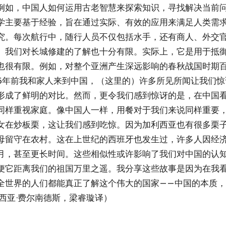
例如，中国人如何运用古老智慧来探索知识，寻找解决当前
学主要基于经验，旨在通过实际、有效的应用来满足人类需
究。每次航行中，随行人员不仅包括水手，还有商人、外交
。我们对长城修建的了解也十分有限。实际上，它是用于抵
也很有限。例如，对整个亚洲产生深远影响的春秋战国时期
6年前我和家人来到中国，（这里的）许多所见所闻让我们惊
形成了鲜明的对比。然而，更令我们感到惊讶的是，在中国
同样重视家庭。像中国人一样，用餐对于我们来说同样重要
女在炒板栗，这让我们感到吃惊。因为加利西亚也有很多栗
母留守在农村。这在上世纪的西班牙也发生过，许多人因经
月，甚至更长时间。这些相似性或许影响了我们对中国的认
便它距离我们的祖国万里之遥。我分享这些故事是因为在我
全世界的人们都能真正了解这个伟大的国家——中国的本质
西亚·费尔南德斯，梁睿璇译）