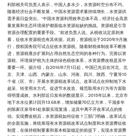
利部相关司负责人表示，中国人多水少，水资源时空分布不均。
随着经济社会不断发展，中国水资源需求量持续增长，水资源供
需矛盾日益突出。“中国水资源利用效率总体不高，经济社会高质
量发展和生态环境保护都面临水资源短缺的挑战。资源税是引导
资源合理配置的重要手段。”前述负责人说。从税收法定原则来
看，征收水资源税也有其依据。此前，资源税法于2020年9月施
行，授权国务院可试点征收水资源税。随着财税体制改革不断推
进，资源税逐步扩展到占用自然生态空间的各种行为。完善以资
源税、环境保护税为主体的绿色税收体系，水资源费改税是其中
重要一环。据介绍，自2016年7月1日起，中国已先后在河北、北
京、天津、山西、内蒙古、山东、河南、四川、陕西、宁夏等10
个省（区、市）开展水资源税改革试点。改革试点在抑制地下水
超采、转变用水方式、促进节水改造、规范取用水行为等方面取
得明显成效。水利部近日发布的数据显示，2015年以来，北京市
地下水水位累计回升13.68米，增加储量70亿立方米，干涸多年
的陈家庄泉等81处泉眼实现复涌，这其中离不开改革试点的推
动。实现费改税后，水资源税如何征收？三部门明确，改革试点
的全面实施，将统筹现有水资源税改革试点制度和水资源费征收
制度，在保持税制要素和基本框架稳定的前提下，实现水资源费