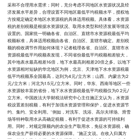
采和不合理用水需求；同时，充分考虑不同地区水资源状况及经
济发展水平差异，合理设置不同地区最低平均税额水平，授权地
方按规定确定本地区水资源税的具体适用税额。具体看，水资源
税的差别税额是根据水资源状况、取用水类型和经济发展等情况
设置的。国家统一明确各省、自治区、直辖市水资源税最低平均
税额标准，具体适用税额由各省、自治区、直辖市确定。差别税
额的税收调节作用如何体现？记者梳理各省、自治区、直辖市水
资源税最低平均税额表发现，不同省份最低平均税额相差较大，
其中地表水最高相差16倍，地下水最高则相差20倍之多。以地下
水资源相对短缺的华北地区为例，北京、天津地下水水资源税最
低平均税额系全国最高，达到为4元/立方米；山西、内蒙古为2
元/立方米；河北为1.5元/立方米。同时，华东、西南等地区一些
水资源较丰富的省份，地下水水资源税最低平均税额仅为0.2元/
立方米。中国政法大学财税法研究中心主任施正文认为，水资源
税设置差别税额，有利于加强水资源管理和保护，促进水资源节
约、集约、安全利用。“例如，对洗车、洗浴、高尔夫球场、滑雪
场等特种取用水从高确定税额，有利于促进水资源的可持续利
用。同时，对规定限额内的农业生产取用水，免征水资源税，确
保农业生产获得必要的水资源保障。”施正文说。在收入归属方