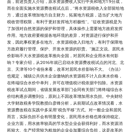
面，前述负责人介绍，原水资源费收入实行中央和地方1:9分成，
而在全面实施水资源费改税试点后，“将水资源税收入全部留给地
方，通过改革增加地方自主财力，拓展地方税源，适当扩大地方
税收管理权限，有利于更好发挥地方积极性”。“征收资源税是为
了加强对自然资源的保护和管理，具体操作上需要地方政府发挥
作用。地方政府要根据各地环境的差异，对资源进行保护和开
发，因此事权更多在地方。水资源税收入归地方，有利于保障地
方政府履行管理、保护、开发水资源的职责。”施正文说。居民水
价影响不大水资源税改革推向全国，对居民和企业用水有何影
响？专家介绍，从2016年就已启动水资源费改税试点的河北、北
京、天津等10个省份来看，改革对居民水价影响不大。《办法》
也规定，城镇公共供水企业缴纳的水资源税不计入自来水价格，
在终端综合水价中单列，并可在增值税计税依据中扣除。水资源
税改革试点期间，省级发展改革部门会同有关部门将终端综合水
价结构逐步调整到位，原则上不因改革增加用水负担。中央财经
大学财政税务学院教授白彦锋分析，从前期试点改革情况看，水
资源费改税在实践中多采用“税负平移”方式。对一般企业和居民
而言，实际负担不会有明显变化，居民用水价格也将保持稳定。
企业方面，用水效率较高的节水型企业会获得利好，而水资源消
耗较大、生产经营较为粗放的企业会加重综合负担，这是改革的