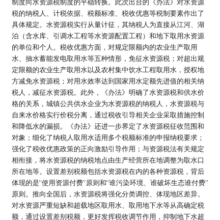
制度向水资源税制度的平稳转换。此次出台的《办法》对水资源
税的纳税人、计税依据、税额标准、税收优惠等税制要素作出了
具体规定。水资源税实行从量计征，其纳税人为直接从江河、湖
泊（含水库、引调水工程等水资源配置工程）和地下取用水资源
的单位和个人。税收优惠方面，对规定限额内的农业生产取用
水、抽水蓄能发电取用水等五种情形，免征水资源税；对超出规
定限额的农业生产取用水以及农村集中饮水工程取用水，授权地
方减免水资源税；对用水效率达到国家用水定额先进值的相关纳
税人，减征水资源税。此外，《办法》明确了水资源税和供水价
格的关系，城镇公共供水企业为水资源税的纳税人，水资源税与
自来水价格实行价税分离，通过税收引导相关企业采取措施控制
和降低水的漏损。《办法》还进一步界定了水资源税征收范围和
对象；细化了纳税人取用水适用多个税额标准的申报纳税要求；
强化了税收优惠政策的正向激励引导作用；与资源税法有关规定
相衔接，将水资源税的纳税地点由生产经营所在地调整为取水口
所在地等。设置差别税额包括水资源税在内的各种资源税，背后
体现的是“使用资源付费”原则和“谁污染环境、谁破坏生态谁付费”
原则。推向全国后，水资源税将强化分类调控、体现地区差异。
对水资源严重短缺和超载地区取用水、取用地下水等从高确定税
额，通过设置差别税额，更好发挥税收调节作用，抑制地下水超