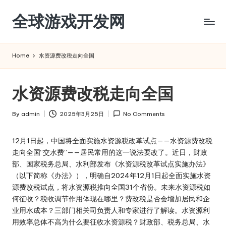
全球游戏开发网
Skip
to
content
Home
水资源费改税走向全国
水资源费改税走向全国
By
admin
2025年3月25日
No Comments
Posted
by
12月1日起，中国将全面实施水资源税改革试点——水资源费改税
走向全国“交水费”——居民常用的这一说法要改了。近日，财政
部、国家税务总局、水利部发布《水资源税改革试点实施办法》
（以下简称《办法》），明确自2024年12月1日起全面实施水资
源费改税试点，将水资源税推向全国31个省份。未来水资源税如
何征收？税收调节作用体现在哪里？费改税是否会增加居民和企
业用水成本？三部门相关司负责人和专家进行了解读。水资源利
用效率总体不高为什么要征收水资源税？财政部、税务总局、水