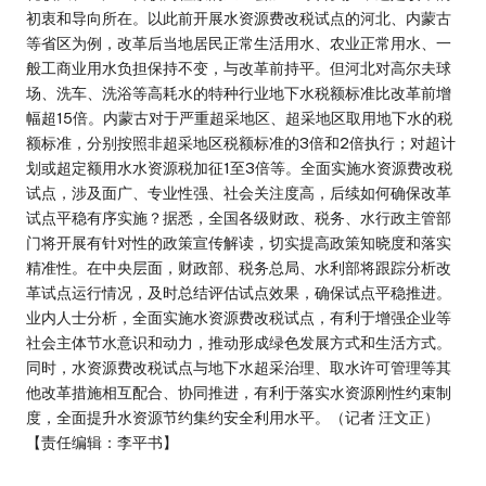
初衷和导向所在。以此前开展水资源费改税试点的河北、内蒙古
等省区为例，改革后当地居民正常生活用水、农业正常用水、一
般工商业用水负担保持不变，与改革前持平。但河北对高尔夫球
场、洗车、洗浴等高耗水的特种行业地下水税额标准比改革前增
幅超15倍。内蒙古对于严重超采地区、超采地区取用地下水的税
额标准，分别按照非超采地区税额标准的3倍和2倍执行；对超计
划或超定额用水水资源税加征1至3倍等。全面实施水资源费改税
试点，涉及面广、专业性强、社会关注度高，后续如何确保改革
试点平稳有序实施？据悉，全国各级财政、税务、水行政主管部
门将开展有针对性的政策宣传解读，切实提高政策知晓度和落实
精准性。在中央层面，财政部、税务总局、水利部将跟踪分析改
革试点运行情况，及时总结评估试点效果，确保试点平稳推进。
业内人士分析，全面实施水资源费改税试点，有利于增强企业等
社会主体节水意识和动力，推动形成绿色发展方式和生活方式。
同时，水资源费改税试点与地下水超采治理、取水许可管理等其
他改革措施相互配合、协同推进，有利于落实水资源刚性约束制
度，全面提升水资源节约集约安全利用水平。（记者 汪文正）
【责任编辑：李平书】