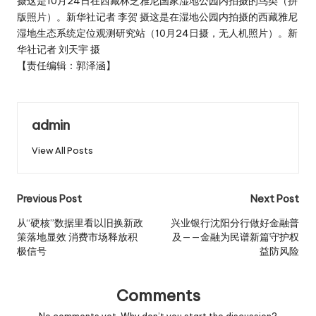
摄这是10月24日在西藏林芝雅尼国家湿地公园内拍摄的鸟类（拼
版照片）。新华社记者 李贺 摄这是在湿地公园内拍摄的西藏雅尼
湿地生态系统定位观测研究站（10月24日摄，无人机照片）。新
华社记者 刘天宇 摄
【责任编辑：郭泽涵】
admin
View All Posts
Post
Previous Post
Next Post
navigation
从“硬核”数据里看以旧换新政
兴业银行沈阳分行做好金融普
策落地显效 消费市场释放积
及——金融为民谱新篇守护权
极信号
益防风险
Comments