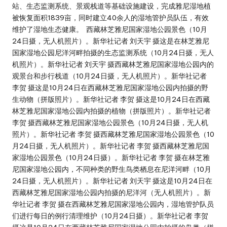
站、生态监测系统、景观栈道等基础设施建设，完成雅尼湿地植
被恢复面积1839亩，同时建立40余人的湿地管护员队伍，有效
维护了湿地生态健康。 西藏林芝雅尼国家湿地公园景色（10月
24日摄，无人机照片）。新华社记者 刘天宇 摄这是在林芝雅尼
国家湿地公园尼洋河畔拍摄的生态监测系统（10月24日摄，无人
机照片）。新华社记者 刘天宇 摄西藏林芝雅尼国家湿地公园内的
观景台和步行栈道（10月24日摄，无人机照片）。新华社记者
李贺 摄这是10月24日在西藏林芝雅尼国家湿地公园内拍摄的野
生动物（拼版照片）。新华社记者 李贺 摄这是10月24日在西藏
林芝雅尼国家湿地公园内拍摄的植物（拼版照片）。新华社记者
李贺 摄西藏林芝雅尼国家湿地公园景色（10月24日摄，无人机
照片）。新华社记者 李贺 摄西藏林芝雅尼国家湿地公园景色（10
月24日摄，无人机照片）。新华社记者 李贺 摄西藏林芝雅尼国
家湿地公园景色（10月24日摄）。新华社记者 李贺 摄在林芝雅
尼国家湿地公园内，不同种类的野生鸟类栖息在尼洋河畔（10月
24日摄，无人机照片）。新华社记者 刘天宇 摄这是10月24日在
西藏林芝雅尼国家湿地公园内拍摄的尼洋河（无人机照片）。新
华社记者 李贺 摄在西藏林芝雅尼国家湿地公园内，湿地管护队员
们进行每日的例行清理维护（10月24日摄）。新华社记者 李贺