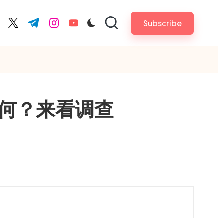
Subscribe
cebook.com
twitter.com
t.me
instagram.com
youtube.com
何？来看调查