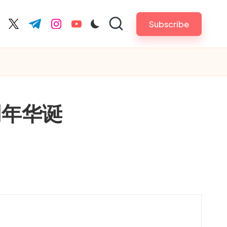
Subscribe
cebook.com
twitter.com
t.me
instagram.com
youtube.com
周年华诞