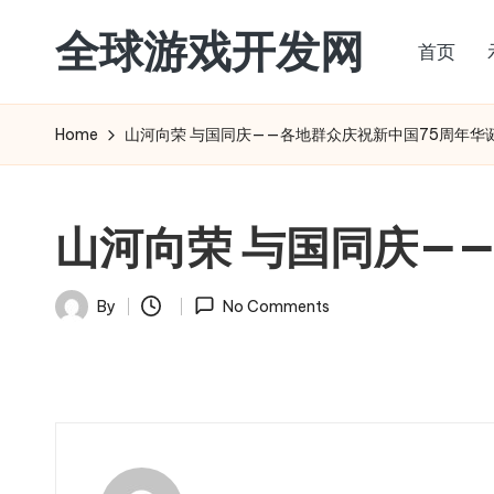
全球游戏开发网
首页
Skip
to
content
Home
山河向荣 与国同庆——各地群众庆祝新中国75周年华
山河向荣 与国同庆—
By
No Comments
Posted
by