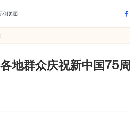
示例页面
fa
诞
—各地群众庆祝新中国75