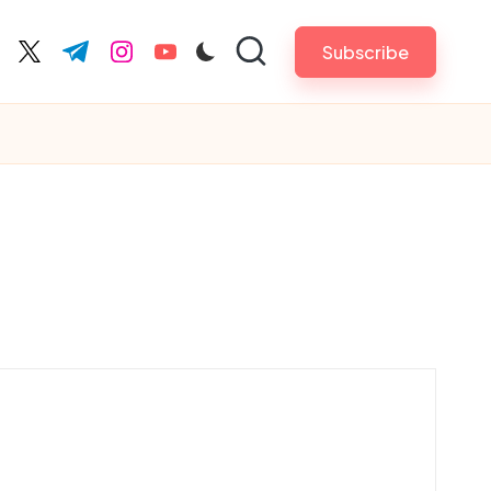
Subscribe
cebook.com
twitter.com
t.me
instagram.com
youtube.com