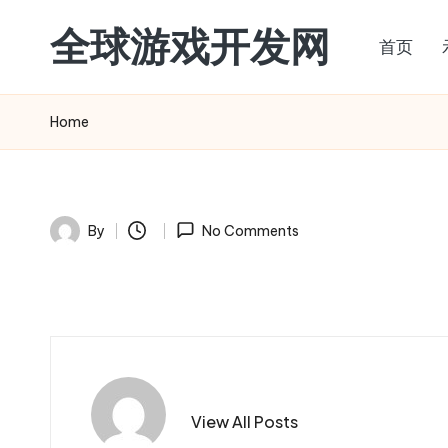
全球游戏开发网
首页
Skip
to
content
Home
By
No Comments
Posted
by
View All Posts