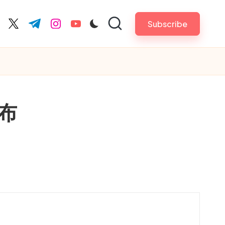
Subscribe
cebook.com
twitter.com
t.me
instagram.com
youtube.com
布