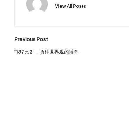
View All Posts
Post
Previous Post
navigation
“187比2”，两种世界观的博弈