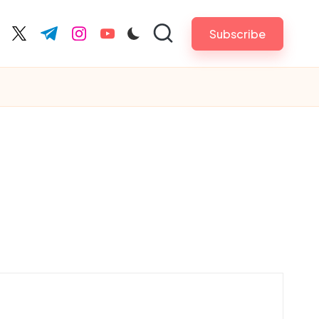
Subscribe
cebook.com
twitter.com
t.me
instagram.com
youtube.com