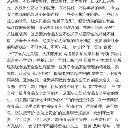
来越多，不仅种类多样、做法多样、造型多样，口味也日趋多
元，反映出生活水平的提升。在吃得好、吃得丰富的同时，食品
安全面临的风险形势依旧严峻，一些令人揪心的问题、一些让人
担心的隐患，让人民群众“皱起了眉头”。假冒伪劣的黑心食品、
标注虚假保质期、食品中出现不明漂浮物，在网上迅速“发酵”、
关注度极高，这是因为食品安全不仅关乎校园学生吃得健不健
康、营养全不全面，也关乎亿万家庭的切身利益，更影响着社会
的和谐稳定，不容忽视、不可小视。“食”刻坚守，责任“置顶”、
“严”字当头是关键。从江苏开展“网络餐饮预制菜抽检”专项行动到
北京中小学实行“桶餐到班”，再到上海运用“互联网＋”智慧监管系
统实现食品安全全过程监管，提升了食品安全管理的精准性、实
效性。让政策“落地生根”，既需要构筑起严密的“防护网”，还需协
同共治、互为依托，凝聚共同做好食品安全工作的最大合力。在
采购、贮存、加工制作、供应的各个环节，应“管”在全程、“严”在
全程，提升食品安全监管能力，从源头上防范食品安全事故的发
生。相关部门需强化“时时放心不下”的强烈责任感，在一些商家
在食品上“动手动脚”时积极介入、主动作为，严肃处理、决不姑
息，坚决把守护“舌尖上安全”的重要职责扛起来，做到守土有
责、守土负责、守土尽责。加强食品安全管理，只有进行时，没
有完成时。“食”刻坚守不能停留在口头上，“警钟”及时“敲响”，责