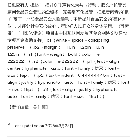
任也应有力“担起”，把群众呼声转化为共同行动，把长严长管贯
穿到食品安全管理的全链条，完善常态化监管，把追责问责的“板
子”落下，严防食品安全风险隐患，不断提升食品安全的“整体水
位”，才能让社会安心放心，守护好人民群众的身体健康。（郭素
娇）（《阳光评论》项目由中国互联网发展基金会网络文明建设
专项基金资助支持）.b1｛white－space－collapsing：
preserve；｝.b2｛margin： 1.0in 1.25in 1.0in
1.25in；｝.s1｛font－weight：bold；color：＃
222222；｝.s2｛color：＃222222；｝.p1｛text－align：
center；hyphenate：auto；font－family：仿宋；font－
size：16pt；｝.p2｛text－indent：0.44444445in；text－
align：justify；hyphenate：auto；font－family：仿宋；font
－size：16pt；｝.p3｛text－align：justify；hyphenate：
auto；font－family：仿宋；font－size：16pt；｝
【责任编辑：吴佳潼】
Last updated on 2025年3月25日