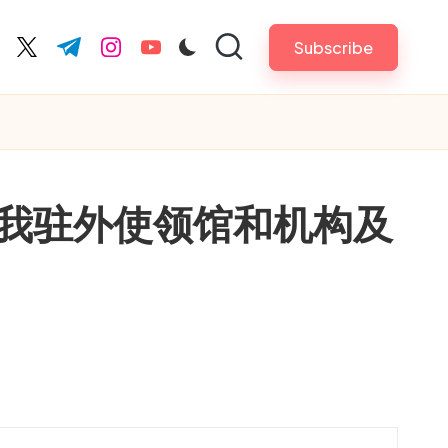
Subscribe
cebook.com
twitter.com
t.me
instagram.com
youtube.com
—我驻外使领馆和机构及