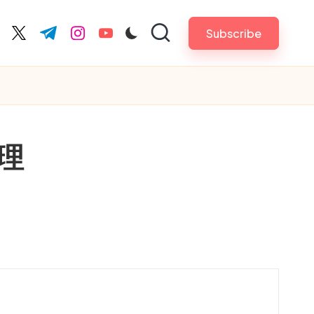
Subscribe
cebook.com
twitter.com
t.me
instagram.com
youtube.com
理