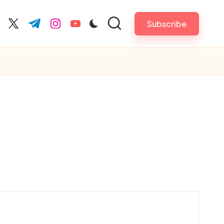
Subscribe
cebook.com
twitter.com
t.me
instagram.com
youtube.com