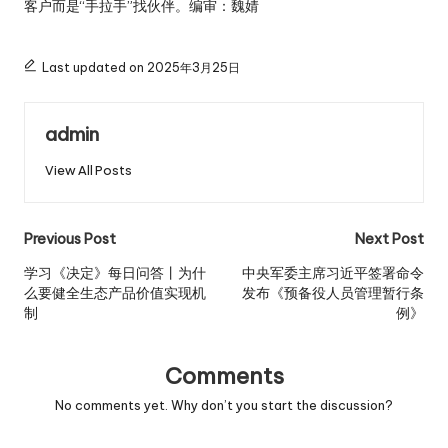
客户而是“手拉手”找伙伴。编审：魏婧
Last updated on 2025年3月25日
admin
View All Posts
Post
Previous Post
Next Post
navigation
学习《决定》每日问答丨为什
中央军委主席习近平签署命令
么要健全生态产品价值实现机
发布《预备役人员管理暂行条
制
例》
Comments
No comments yet. Why don’t you start the discussion?