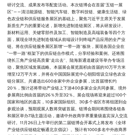
研讨交流、成果发布等配套活动。本次链博会在首届“五链一展
区”­­——清洁能源链、智能汽车链、数字科技链、健康生活链、绿
色农业链和供应链服务展区的基础上，聚焦习近平主席关于发展
新质生产力的重要论述，新增先进制造链展区，将从研发设计、
新材料运用、关键零部件及加工、智能制造及高端装备等四个方
面，展现全球先进制造领域从前端设计到终端产品应用的全产业
链。将在供应链服务展区新增“一带一路”板块，展现各国企业在
“一带一路”框架下的供应链合作模式，分享经验和案例。还将围
绕长三角产业链高质量“走出去”、陆海新通道建设等举办专场活
动，聚焦区域发展战略。本届展会展览面积由首届的10万平方米
增至12万平方米，并将在中国国际展览中心朝阳馆设立绿色农业
链分展区。共遴选出600余家中外企业参展，比首届增长约
20％，预计还将带动产业链上下游400多家企业共同参展。境外
参展商比例由首届的26％升至32％。展会现场将迎来超过100个
国家和地区的嘉宾，10多家国际组织、30多个省区市将组团到会
参观洽谈，预期观展人数将突破首届。链博会期间将围绕各链条
和展区举办7场主题活动，邀请中外政商学界重量级嘉宾深入交流
研讨。11月26日上午举行的第二届链博会开幕式上将发布《全球
产业链供应链稳定畅通北京倡议》。预计有1000多名中外政商界