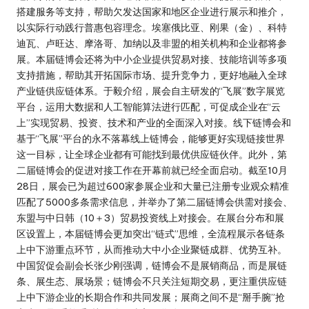
搭建服务等支持，帮助欠发达国家和地区企业进行展示和推介，
以实际行动践行普惠包容理念。埃塞俄比亚、刚果（金）、科特
迪瓦、卢旺达、摩洛哥、加纳以及非盟的相关机构和企业都将参
展。本届链博会还将为中小企业提供贸易对接、技能培训等多项
支持措施，帮助其开拓国际市场、提升竞争力，更好地融入全球
产业链供应链体系。于毅介绍，展会自主研发的“飞展”数字展览
平台，运用大数据和人工智能算法进行匹配，可促成企业在“云
上”实现贸易、投资、技术和产业的全面深入对接。线下链博会和
基于“飞展”平台的永不落幕线上链博会，能够更好实现链接世界
这一目标，让全球企业都有可能找到最优供应链伙伴。此外，第
二届链博会的促进对接工作在开幕前就已经全面启动。截至10月
28日，展会已为超过600家参展企业和大量已注册专业观众精准
匹配了5000多条需求信息，并举办了第二届链博会供需对接会、
东盟与中日韩（10＋3）贸易投资线上对接会。在展台分布和展
区设置上，本届链博会更加突出“链式”思维，全流程展示各链条
上中下游重点环节，从而推动大中小企业聚链成群、优势互补。
中国贸促会副会长张少刚强调，链博会不是展销商品，而是展链
条、展生态、展场景；链博会不只关注短期交易，更注重供应链
上中下游企业的长期合作和共同发展；展商之间不是“掰手腕”抢