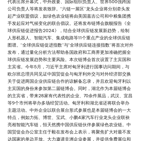
代表出席开幕式，中外政要、国际组织负责人、世界500强跨国
公司负责人等将发表致辞。“六链一展区”龙头企业将分别牵头发
起产业联盟倡议，如绿色农业链将由美国嘉吉公司和中粮集团携
手发起应对气候变化的联合倡议。还将发布链博会旗舰报告《全
球供应链促进报告2024》，结合全球供应链发展新趋势，绘制
人形机器人、智能汽车、集成电路等11个重点产业的全球供应链
图谱。“全球供应链促进指数”与“全球供应链连接指数”将首次对外
发布，通过量化分析方法帮助各国政府和工商界更加准确把握全
球供应链发展趋势和主要风险。本次链博会首次设置了主宾国和
主宾省。今年5月，习近平主席对匈牙利进行国事访问期间，与
欧尔班总理共同见证中国贸促会与匈牙利外交与对外经济部交换
关于促进两国企业供应链合作的谅解备忘录，并且欢迎匈牙利以
主宾国的身份来参加第二届链博会。同时，湖北作为本届链博会
的主宾省，带来28家有代表性的企业、70余件展品，武汉、宜昌
等9个市州将举办多场经贸活动。匈牙利和湖北省还将联合举办
主题活动。中外企业以联合展台形式参展也是本届链博会的一大
特点，例如力拓、博世、宝武、小鹏4家汽车行业龙头企业联袂
亮相智能汽车链，恒天然携中国供应链伙伴参展绿色农业链。中
国贸促会办公室主任于毅在发布会上表示，将聚焦扩大对最不发
达国家的单边开放。大力邀请非洲企业参展，并提供免费展位和