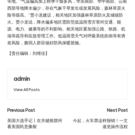
等地。“气温偏高加上秋季干燥多风，华东南部、华中南部、云南
西部等地降水偏少，存在气象干旱发生或发展风险，森林草原火
险等级高。”贾小龙建议，相关地区加强森林草原防火及城镇防
火。贾小龙说，降水偏多地区需防范低温雨雪灾害对交通、能
源、电力、健康等的不利影响。相关地区要加强公路、铁路、机
场等疏导和应急管理工作。低温雨雪天气对呼吸系统疾病等有诱
发风险，脆弱人群应做好防风保暖措施。
【责任编辑：刘维佳】
admin
View All Posts
Post
Previous Post
Next Post
navigation
美国大选手记丨在关键摇摆州
今起，火车票这样报销！一文
看美国民意撕裂
速览操作流程