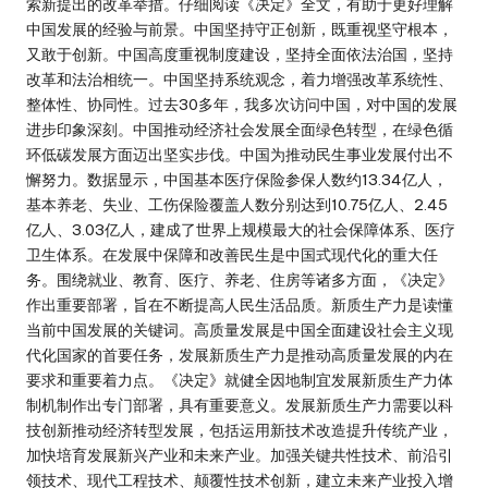
索新提出的改革举措。仔细阅读《决定》全文，有助于更好理解
中国发展的经验与前景。中国坚持守正创新，既重视坚守根本，
又敢于创新。中国高度重视制度建设，坚持全面依法治国，坚持
改革和法治相统一。中国坚持系统观念，着力增强改革系统性、
整体性、协同性。过去30多年，我多次访问中国，对中国的发展
进步印象深刻。中国推动经济社会发展全面绿色转型，在绿色循
环低碳发展方面迈出坚实步伐。中国为推动民生事业发展付出不
懈努力。数据显示，中国基本医疗保险参保人数约13.34亿人，
基本养老、失业、工伤保险覆盖人数分别达到10.75亿人、2.45
亿人、3.03亿人，建成了世界上规模最大的社会保障体系、医疗
卫生体系。在发展中保障和改善民生是中国式现代化的重大任
务。围绕就业、教育、医疗、养老、住房等诸多方面，《决定》
作出重要部署，旨在不断提高人民生活品质。新质生产力是读懂
当前中国发展的关键词。高质量发展是中国全面建设社会主义现
代化国家的首要任务，发展新质生产力是推动高质量发展的内在
要求和重要着力点。《决定》就健全因地制宜发展新质生产力体
制机制作出专门部署，具有重要意义。发展新质生产力需要以科
技创新推动经济转型发展，包括运用新技术改造提升传统产业，
加快培育发展新兴产业和未来产业。加强关键共性技术、前沿引
领技术、现代工程技术、颠覆性技术创新，建立未来产业投入增