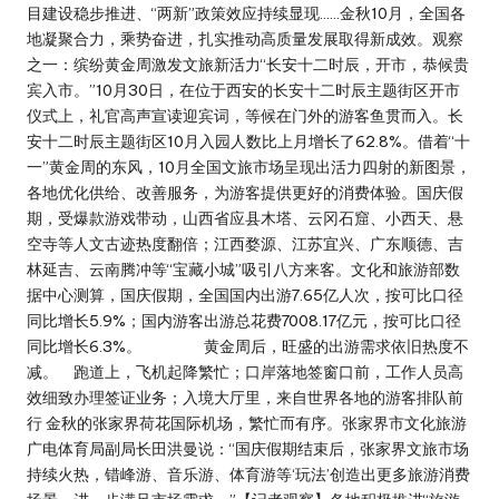
目建设稳步推进、“两新”政策效应持续显现……金秋10月，全国各
地凝聚合力，乘势奋进，扎实推动高质量发展取得新成效。观察
之一：缤纷黄金周激发文旅新活力“长安十二时辰，开市，恭候贵
宾入市。”10月30日，在位于西安的长安十二时辰主题街区开市
仪式上，礼官高声宣读迎宾词，等候在门外的游客鱼贯而入。长
安十二时辰主题街区10月入园人数比上月增长了62.8%。借着“十
一”黄金周的东风，10月全国文旅市场呈现出活力四射的新图景，
各地优化供给、改善服务，为游客提供更好的消费体验。国庆假
期，受爆款游戏带动，山西省应县木塔、云冈石窟、小西天、悬
空寺等人文古迹热度翻倍；江西婺源、江苏宜兴、广东顺德、吉
林延吉、云南腾冲等“宝藏小城”吸引八方来客。文化和旅游部数
据中心测算，国庆假期，全国国内出游7.65亿人次，按可比口径
同比增长5.9%；国内游客出游总花费7008.17亿元，按可比口径
同比增长6.3%。 黄金周后，旺盛的出游需求依旧热度不
减。 跑道上，飞机起降繁忙；口岸落地签窗口前，工作人员高
效细致办理签证业务；入境大厅里，来自世界各地的游客排队前
行 金秋的张家界荷花国际机场，繁忙而有序。张家界市文化旅游
广电体育局副局长田洪曼说：“国庆假期结束后，张家界文旅市场
持续火热，错峰游、音乐游、体育游等‘玩法’创造出更多旅游消费