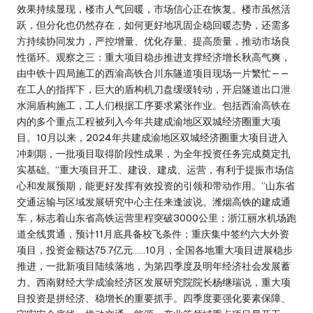
效果持续显现，楼市人气回暖，市场信心正在恢复。楼市虽然活
跃，但分化也仍然存在，如何更好地巩固企稳回暖态势，还需多
方持续协同发力，严控增量、优化存量、提高质量，推动市场良
性循环。观察之三：重大项目稳步推进支撑经济增长秋高气爽，
由中铁十四局施工的西渝高铁合川东隧道项目现场一片繁忙——
在工人的指挥下，巨大的盾构机刀盘缓缓转动，开启隧道出口泄
水洞盾构施工，工人们根据工序要求紧张作业。包括西渝高铁在
内的多个重点工程被列入今年共建成渝地区双城经济圈重大项
目。10月以来，2024年共建成渝地区双城经济圈重大项目进入
冲刺期，一批项目取得阶段性成果，为全年投资任务完成奠定扎
实基础。“重大项目开工、建设、建成、运营，有利于提振市场信
心和发展预期，能更好发挥有效投资的引领和带动作用。”山东省
交通运输与区域发展研究中心主任来逢波说。潍烟高铁的建成通
车，标志着山东省高铁运营里程突破3000公里；浙江丽水机场跑
道全线贯通，预计11月底具备校飞条件；重庆集中签约六大外资
项目，投资金额达75.7亿元……10月，全国各地重大项目进展稳步
推进，一批新项目陆续落地，为第四季度及明年经济社会发展蓄
力。西南财经大学成渝经济区发展研究院院长杨继瑞说，重大项
目投资是拼经济、稳增长的重要抓手。四季度要强化要素保障、