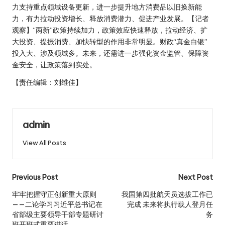
力支持重点领域设备更新，进一步提升地方消费品以旧换新能
力，有力拉动投资增长、释放消费潜力、促进产业发展。【记者
观察】“两新”政策持续加力，政策效应快速释放，拉动经济、扩
大投资、提振消费、加快转型的作用非常明显。财政“真金白银”
投入大、涉及领域多。未来，还需进一步强化资金监管、保障资
金安全，让政策落到实处。
【责任编辑：刘维佳】
admin
View All Posts
Post
Previous Post
Next Post
navigation
牢牢把握守正创新重大原则
我国第四批航天员选拔工作已
——二论学习习近平总书记在
完成 未来将执行载人登月任
省部级主要领导干部专题研讨
务
班开班式重要讲话