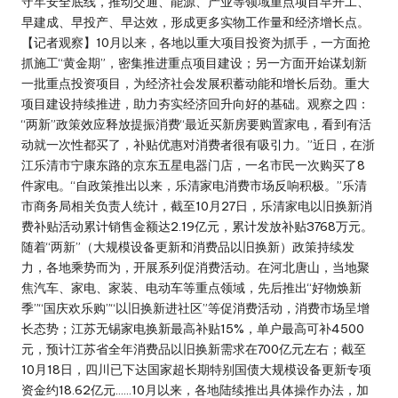
守牢安全底线，推动交通、能源、产业等领域重点项目早开工、
早建成、早投产、早达效，形成更多实物工作量和经济增长点。
【记者观察】10月以来，各地以重大项目投资为抓手，一方面抢
抓施工“黄金期”，密集推进重点项目建设；另一方面开始谋划新
一批重点投资项目，为经济社会发展积蓄动能和增长后劲。重大
项目建设持续推进，助力夯实经济回升向好的基础。观察之四：
“两新”政策效应释放提振消费“最近买新房要购置家电，看到有活
动就一次性都买了，补贴优惠对消费者很有吸引力。”近日，在浙
江乐清市宁康东路的京东五星电器门店，一名市民一次购买了8
件家电。“自政策推出以来，乐清家电消费市场反响积极。”乐清
市商务局相关负责人统计，截至10月27日，乐清家电以旧换新消
费补贴活动累计销售金额达2.19亿元，累计发放补贴3768万元。
随着“两新”（大规模设备更新和消费品以旧换新）政策持续发
力，各地乘势而为，开展系列促消费活动。在河北唐山，当地聚
焦汽车、家电、家装、电动车等重点领域，先后推出“好物焕新
季”“国庆欢乐购”“以旧换新进社区”等促消费活动，消费市场呈增
长态势；江苏无锡家电换新最高补贴15%，单户最高可补4500
元，预计江苏省全年消费品以旧换新需求在700亿元左右；截至
10月18日，四川已下达国家超长期特别国债大规模设备更新专项
资金约18.62亿元……10月以来，各地陆续推出具体操作办法，加