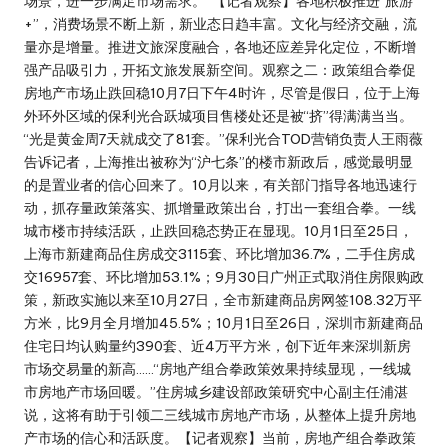
场景，进一步满足市场需求。”【记者观察】各地积极推进“旅游
+”，消费场景不断上新，新业态日趋丰富。文化与经济交融，流
量亦是增量。推进文旅深度融合，各地还应差异化定位，不断增
强产品吸引力，开拓文旅发展新空间。观察之二：政策组合拳促
房地产市场止跌回稳10月7日下午4时许，尽管是假日，位于上海
外环外区域的保利光合跃城项目售楼处还是被“挤”得满满当当。
“光是黄金周7天就成交了81套。”保利光合TOD营销负责人王雨薇
告诉记者，上海推出被称为“沪七条”的楼市新政后，感觉最明显
的是置业者的信心回来了。10月以来，有关部门指导各地迅速行
动，抓存量政策落实、抓增量政策出台，打出一套组合拳。一线
城市楼市持续活跃，止跌回稳态势正在显现。10月1日至25日，
上海市新建商品住房成交3115套、环比增加36.7%，二手住房成
交16957套、环比增加53.1%；9月30日广州正式取消住房限购政
策，新政实施以来至10月27日，全市新建商品房网签108.32万平
方米，比9月全月增加45.5%；10月1日至26日，深圳市新建商品
住宅日均认购量约390套、近4万平方米，创下近年来深圳新房
市场交易量的新高……“房地产组合拳政策效果持续显现，一线城
市房地产市场回暖。”住房城乡建设部政策研究中心副主任浦湛
说，这将有助于引领二三线城市房地产市场，从整体上提升房地
产市场的信心和活跃度。【记者观察】当前，房地产组合拳政策