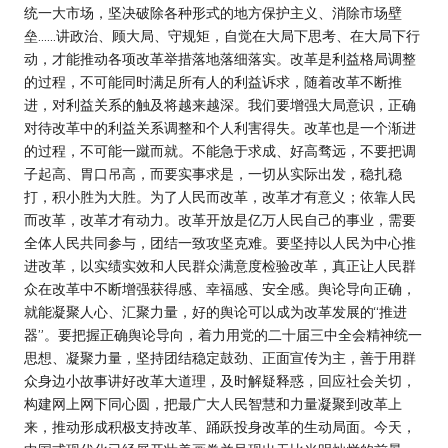
统一大市场，坚决破除各种形式的地方保护主义、消除市场壁
垒……讲政治、顾大局、守规矩，自觉在大局下思考、在大局下行
动，才能推动各项改革举措落地落细落实。改革是利益格局调整
的过程，不可能同时满足所有人的利益诉求，随着改革不断推
进，对利益关系的触及将越来越深。我们要增强大局意识，正确
对待改革中的利益关系调整和个人利害得失。改革也是一个渐进
的过程，不可能一蹴而就。不能急于求成、好高骛远，不要把调
子起高、胃口吊高，而要实事求是，一切从实际出发，稳扎稳
打，积小胜为大胜。为了人民而改革，改革才有意义；依靠人民
而改革，改革才有动力。改革开放是亿万人民自己的事业，需要
全体人民共同参与，团结一致攻坚克难。要坚持以人民为中心推
进改革，以实绩实效和人民群众满意度检验改革，真正让人民群
众在改革中不断增强获得感、幸福感、安全感。舆论导向正确，
就能凝聚人心、汇聚力量，好的舆论可以成为改革发展的“推进
器”。要把握正确舆论导向，着力用党的二十届三中全会精神统一
思想、凝聚力量，坚持团结稳定鼓劲、正面宣传为主，善于用群
众身边小故事讲好改革大道理，及时解疑释惑，回应社会关切，
构建网上网下同心圆，把最广大人民智慧和力量凝聚到改革上
来，推动形成积极支持改革、踊跃投身改革的生动局面。今天，