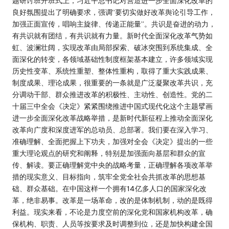
题研讨班开班式上，习近平总书记对营造进一步全面深化改革的
良好氛围提出了明确要求，强调“要切实做好改革舆论引导工作，
加强正面宣传，唱响主旋律、传递正能量”。共识是奋进的动力，
有共识就有团结，有共识就有力量。新时代全面深化改革气势如
虹、波澜壮阔，实现改革由局部探索、破冰突围到系统集成、全
面深化的转变，各领域基础性制度框架基本建立，许多领域实现
历史性变革、系统性重塑、整体性重构，取得了重大实践成果、
制度成果、理论成果，很重要的一条就是广泛凝聚改革共识，充
分调动干部、群众推进改革的积极性、主动性、创造性。党的二
十届三中全会《决定》紧紧围绕推进中国式现代化这个主题擘画
进一步全面深化改革战略举措，是新时代新征程上推动全面深化
改革向广度和深度进军的总动员、总部署。我们要在深入学习、
准确理解、全面把握上下功夫，加强对全会《决定》提出的一些
重大理论观点的研究和阐释，特别是加强面向基层和群众的宣
传、解读。要正确理解党中央的战略考量，正确理解各项改革举
措的现实意义、目标指向，筑牢全党全社会共抓改革的思想基
础、群众基础。在中国这样一个拥有14亿多人口的国家深化改
革，绝非易事。改革是一场革命，改的是体制机制，动的是既得
利益。现实来看，不论是力度空前的深化党和国家机构改革，确
保机构、职责、人员等按要求及时调整到位，还是加快构建全国