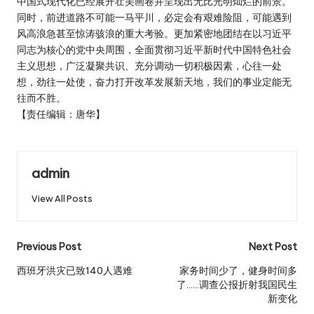
中国式现代化已经展开壮美画卷并呈现出无比光明灿烂的前景。
同时，前进道路不可能一马平川，必定会有艰难险阻，可能遇到
风高浪急甚至惊涛骇浪的重大考验。更加紧密地团结在以习近平
同志为核心的党中央周围，全面贯彻习近平新时代中国特色社会
主义思想，广泛凝聚共识、充分调动一切积极因素，心往一处
想，劲往一处使，奋力打开改革发展新天地，我们的事业定能无
往而不胜。
【责任编辑：唐华】
admin
View All Posts
Post
Previous Post
Next Post
navigation
西班牙洪灾已致140人遇难
家务时间少了，健身时间多
了……调查公报折射我国民生
新变化