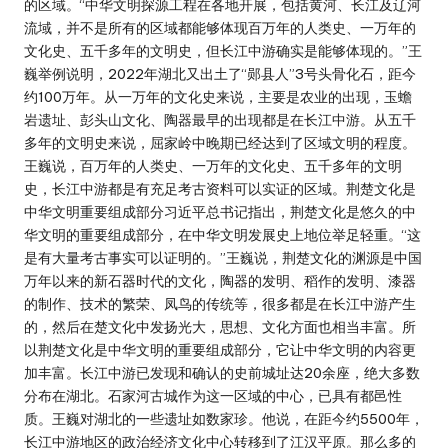
的区域。“中华文明探源工程在各地开展，包括黄河、长江及辽河
流域，并不是所有的区域都能够体现百万年的人类史、一万年的
文化史、五千多年的文明史，但长江中游确实是能够体现的。”王
巍举例说明，2022年湖北又出土了“郧县人”3号头骨化石，距今
约100万年。从一万年的文化史来说，主要是农业的出现，玉蟾
岩遗址、彭头山文化、陶器最早的出现都是在长江中游。从五千
多年的文明史来说，屈家岭中晚期已经达到了区域文明的程度。
王巍说，百万年的人类史、一万年的文化史、五千多年的文明
史，长江中游都是有充足考古资料可以实证的区域。荆楚文化是
中华文明重要组成部分习近平总书记指出，荆楚文化是悠久的中
华文明的重要组成部分，在中华文明发展史上地位举足轻重。“这
是有大量考古事实可以证明的。”王巍说，荆楚文化的渊源是中国
万年以来的新石器时代的文化，陶器的发明、稻作的发明、漆器
的制作、技术的繁荣、凤鸟的传统等，很多都是在长江中游产生
的，然后在楚文化中发扬光大，思想、文化方面也相当丰富。所
以荆楚文化是中华文明的重要组成部分，它让中华文明的内容更
加丰富。长江中游已发现和确认的史前城址达20余座，绝大多数
分布在湖北。石家河古城作为这一区域的中心，已具有都邑性
质。王巍对湖北的一些遗址如数家珍。他说，在距今约5500年，
长江中游地区的政治经济文化中心转移到了江汉平原。那么多的