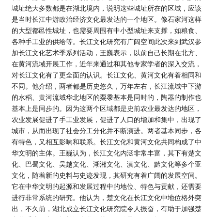
城址绝大多数都是在湖北境内，说明这些城址所在的区域，应该
是当时长江中游政治经济文化最发达的一个地区。像石家河这样
的大型都邑性城址，也需要周围有中小型城址来支撑，如粮食、
各种手工业的供给等。长江文化研究有广阔空间此次来到武汉参
加长江文化艺术季系列活动，王巍表示，以前自己长期在北方、
在黄河流域开展工作，近年来通过和其他专家学者的深入交流，
对长江文化有了更全面的认识。长江文化、黄河文化有着相同和
不同。他介绍，两者都是历史悠久，万年左右，长江流域中下游
的水稻、黄河流域华北地区的粟黍基本是同时的，陶器的制作也
基本上是同步的。因为这两个区域都是史前农业最发达的地区，
农业发展促进了手工业发展，促进了人口的增加和集中，出现了
城市，从而出现了社会分工分化并不断演进。两者基本同步，各
有特色，又相互影响和联系。长江文化和黄河文化共同构成了中
华文明的主体。王巍认为，长江文化内涵非常丰富，其下有楚文
化、巴蜀文化、吴越文化、湖湘文化、滇文化、黔文化等多个亚
文化，随着新的史料与史迹发现，其研究有着广阔的发展空间。
它在中华文明的起源和发展过程中的地位、特色与贡献，还需要
进行非常系统的研究。他认为，楚文化在长江文化中地位格外突
出，不久前，湖北成立长江文化研究院令人振奋，有助于加强楚