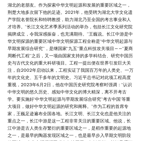
湖北的老朋友。作为探索中华文明起源和发展的重要区域之一，
荆楚大地多次留下他的足迹。2021年，他受聘为湖北大学文化遗
产学院名誉院长和特聘教授，助力湖北乃至全国的考古事业和人
才培养。“长江文化艺术季系列活动的举办，包括长江文化研究院
揭牌成立，令我深感振奋，也充满期待。”王巍说。长江中游是中
华文明探源的重要区域中华文明探源工程全称是“中华文明起源与
早期发展综合研究”，是继国家“九五”重点科技攻关项目——“夏商
周断代工程”之后，又一项由国家支持的多学科结合、研究中国历
史与古代文化的重大科研项目。工程一提出便在世界引发巨大关
注，自2002年启动以来，工程实证了我国百万年的人类史、一万
年的文化史、五千多年的文明史。习近平总书记对此项工程高度
重视，2023年6月2日，他在中国历史研究院考察时强调：“认识
中华文明的悠久历史、感知中华文化的博大精深，离不开考古
学。要实施好‘中华文明起源与早期发展综合研究’‘考古中国’等重
大项目，做好中华文明起源的研究和阐释。”作为工程的首席专
家，王巍足迹遍布全国各地。长江文明、长江文化也是他关注的
重点之一，长江中游是这一工程非常关注的重要区域。他说，长
江中游是古人类生存繁衍的重要区域之一，是稻作重要的起源地
之一，是最早的陶器发现区域之一，也是最早步入早期文明阶段