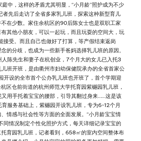
庭中，这样的矛盾尤其明显，“小月龄”照护成为不少
记者先后走访了全省多家乳儿班，探索这种新型育儿
不在少数。家住余杭区的90后陈女士也是双职工家
班有其他小朋友，可以一起玩，而且玩耍的空间大，玩
能接受。而且自己也做好了打算，等产假结束返岗
理念的分歧，也成为一些新手爸妈选择乳儿班的原因。
州人陈先生和妻子在杭创业，7个月大的女儿已入托3
乳儿班开班，是由衢州市妇幼保健院承办的全省首家公
儿园开设的全市首个公办乳儿班也开班了，首个学期迎
州余杭区仓前街道的杭州师范大学托育园紫樾园乳儿班，
妮又用手托着宝宝的腰部，引导其翻过身来……这是该
育服务基础上，紫樾园开设乳儿班，专为6~12个月
、情感与社会性等方面的全面发展。“小月龄宝宝情
不同情况制定个性化照护方式，每天详细记录宝宝的
托育园乳儿班，记者看到，658㎡的室内空间整体布