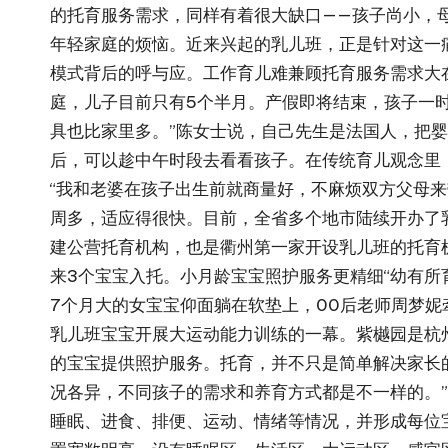
的托育服务需求，同样有着很大缺口——孩子尚小，母
年轻家庭的烦恼。近来兴起的乳儿班，正是针对这一
模式背后的呼与应。工作育儿难兼顾托育服务需求大
庭，儿子目前只有5个半月。产假即将结束，孩子一
具也比家里多。”陈女士说，自己先生是法国人，把
后，可以趁中午时段去看看孩子。在传统育儿观念里
“我和老婆在孩子出生前就商量好，不麻烦双方父母来
周多，适应得很快。目前，全省多个地市陆续开办了乳
建公营托育机构，也是衢州第一家开设乳儿班的托育
来3个宝宝入托。小月龄宝宝照护服务更精细“幼有所
7个月大的女宝宝仰面躺在软垫上，00后老师周梦
乳儿班宝宝开展大运动能力训练的一幕。紫樾园是杭州
的宝宝提供照护服务。托育，并不只是简单解决家长
况各异，不同孩子的需求和养育方式都是不一样的。
睡眠、进食、排便、运动、情绪等情况，并形成每位