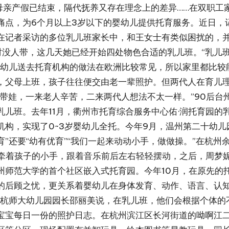
亲产假已结束，隔代抚养又存在理念上的差异……在双职工家
痛点，为6个月以上3岁以下的婴幼儿提供托育服务。近日，
在记者采访的多位乳儿班家长中，和王女士有类似困扰的，并
时没人带，这几天她已经开始四处物色合适的乳儿班。“乳儿
婴幼儿送去托育机构的做法在欧洲比较常见，所以家里都比较
，父母上班，孩子往往便交由老一辈照护。但两代人在育儿
带娃，一来老人辛苦，二来两代人想法不太一样。”90后台
儿班。去年11月，衢州市托育综合服务中心佑·润托育园的
机构，实现了0~3岁婴幼儿全托。今年9月，温州第二十幼
育”还要“幼有优育”“我们一起来动动小手，做做操。”在杭
妮牵着孩子的小手，跟着音乐前后左右轻轻摆动，之后，周梦
师范大学的首个社区嵌入式托育园。今年10月，在原先的托
的后顾之忧，更关系着婴幼儿在身体发育、动作、语言、认知
”杭师大幼儿园园长邵丽美说，在乳儿班，他们会根据个体的
宝宝每日一份的照护日志。在杭州滨江区长河街道的呦啊江二