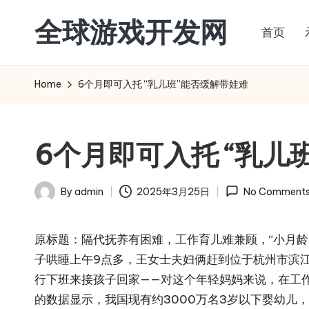
全球游戏开发网
首页
Skip
to
content
Home
6个月即可入托 “乳儿班”能否缓解带娃难
6个月即可入托 “乳儿
By
admin
2025年3月25日
No Comment
Posted
by
原标题：隔代抚养有困难，工作育儿难兼顾，“小月龄
子哄睡上午9点多，王女士夫妇俩赶到位于杭州市滨
行下班来接孩子回家——对这个年轻妈妈来说，在工
的数据显示，我国现有约3000万名3岁以下婴幼儿