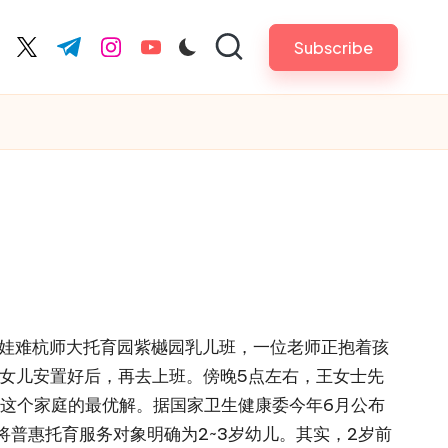
Subscribe
cebook.com
twitter.com
t.me
instagram.com
youtube.com
解带娃难杭师大托育园紫樾园乳儿班，一位老师正抱着孩
的女儿安置好后，再去上班。傍晚5点左右，王女士先
这个家庭的最优解。据国家卫生健康委今年6月公布
将普惠托育服务对象明确为2~3岁幼儿。其实，2岁前