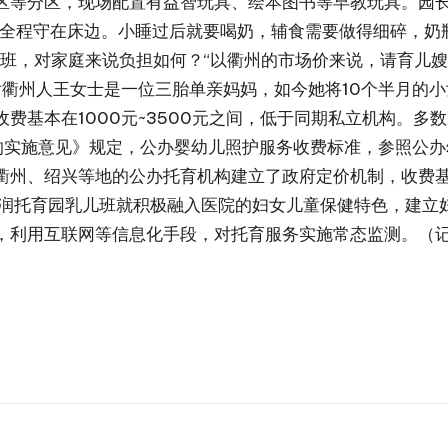
区等分区，现场配置有益智玩具、绘本图书等早教玩具。园
全程守在床边。小睡过后就要喝奶，辅食需要做得细碎，奶瓶也有
儿班，对家庭来说负担如何？“以衢州的市场价来说，请育儿
5后衢州人王女士是一位三胎单亲妈妈，如今她将10个半月的小
费基本在1000元~3500元之间，低于同期私立机构。多
的实施意见》规定，公办婴幼儿照护服务收费标准，参照公办
衢州、绍兴等地的公办托育机构建立了政府定价机制，收费基
润托育园乳儿班就积极融入医院的妇女儿童保健特色，建立妇
，利用互联网等信息化手段，对托育服务实施常态监测。（记