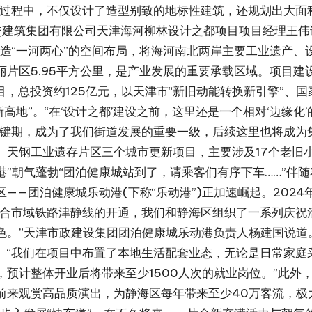
设过程中，不仅设计了造型别致的地标性建筑，还规划出大面
交建筑集团有限公司天津海河柳林设计之都项目项目经理王伟
打造“一河两心”的空间布局，将海河南北两岸主要工业遗产、
东丽片区5.95平方公里，是产业发展的重要承载区域。项目
，总投资约125亿元，以天津市“新旧动能转换新引擎”、国
地”。“在‘设计之都’建设之前，这里还是一个相对‘边缘化’
关键期，成为了我们街道发展的重要一级，后续这里也将成为
、天钢工业遗存片区三个城市更新项目，主要涉及17个老旧
港”朝气蓬勃“团泊健康城站到了，请乘客们有序下车……”伴
—团泊健康城乐动港(下称“乐动港”)正加速崛起。2024
结合市域铁路津静线的开通，我们和静海区组织了一系列庆祝
色。”天津市政建设集团团泊健康城乐动港负责人杨建国说道
。“我们在项目中布置了本地生活配套业态，无论是日常家庭
预计整体开业后将带来至少1500人次的就业岗位。”此外，
前来观赏高品质演出，为静海区每年带来至少40万客流，极