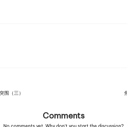
的突围（三）
Comments
No comments yet. Why don’t you start the discussion?