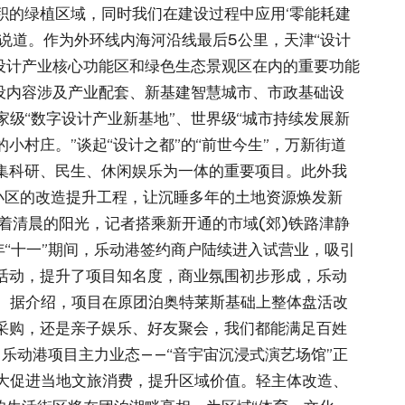
积的绿植区域，同时我们在建设过程中应用‘零能耗建
说道。作为外环线内海河沿线最后5公里，天津“设计
设计产业核心功能区和绿色生态景观区在内的重要功能
建设内容涉及产业配套、新基建智慧城市、市政基础设
家级“数字设计产业新基地”、世界级“城市持续发展新
的小村庄。”谈起“设计之都”的“前世今生”，万新街道
集科研、民生、休闲娱乐为一体的重要项目。此外我
小区的改造提升工程，让沉睡多年的土地资源焕发新
随着清晨的阳光，记者搭乘新开通的市域(郊)铁路津静
年“十一”期间，乐动港签约商户陆续进入试营业，吸引
活动，提升了项目知名度，商业氛围初步形成，乐动
。据介绍，项目在原团泊奥特莱斯基础上整体盘活改
采购，还是亲子娱乐、好友聚会，我们都能满足百姓
乐动港项目主力业态——“音宇宙沉浸式演艺场馆”正
大促进当地文旅消费，提升区域价值。轻主体改造、