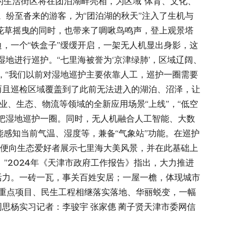
的生活街区将在团泊湖畔亮相，为区域“体育、文化、
元。纷至沓来的游客，为“团泊湖的秋天”注入了生机与
花草摇曳的同时，也带来了啁啾鸟鸣声，登上观景塔
，一个“铁盒子”缓缓开启，一架无人机显出身影，这
湿地进行巡护。“七里海被誉为‘京津绿肺’，区域辽阔、
，“我们以前对湿地巡护主要依靠人工，巡护一圈需要
而且巡检区域覆盖到了此前无法进入的湖泊、沼泽，让
业、生态、物流等领域的全新应用场景“上线”，“低空
就能把湿地巡护一圈。同时，无人机融合人工智能、大数
能感知当前气温、湿度等，兼备“气象站”功能。在巡护
以便向生态爱好者展示七里海大美风景，并在此基础上
。”2024年《天津市政府工作报告》指出，大力推进
活力。一砖一瓦，事关百姓安居；一屋一檐，体现城市
着重点项目、民生工程相继落实落地、华丽蜕变，一幅
思杨实习记者：李骏宇 张家僡 蔺子贤天津市委网信