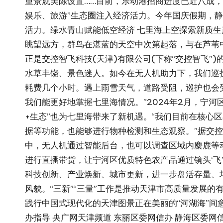
重景观美陈设置……目前，乐动港招商进度已近八成，
娱乐、旅游”生态圈注入经济活力。今年国庆假期，静海
活力。绿水青山赋能低空经济 七里海上空探索新质
眺望远方，群鸟在湛蓝的天空中次第起落，与在芦苇
正是交控智飞科技(天津)有限公司(下称“交控智飞”
水草丰饶、景色迷人。如今在无人机助力下，我们巡
耗费几个小时。遇上雨雪天气，道路受阻，巡护也会
我们能更好地掌握七里海情况。”2024年2月，宁河
+生态”也为七里海带来了新机遇。“我们目前在核心
据等功能，也能够进行物种检测和生态观察。”据交控
中，无人机通过智能后台，也可以调查区域内麋鹿等动
进行直播带货，让宁河区优质特色农产品通过镜头‘飞’
科技创新、产业焕新、城市更新，进一步盘活存量、
风貌。“三新”“三量”工作是推动天津市高质量发展
践行中国式现代化的天津图景正在美丽的“河湖海”间
办指导 央广网天津频道 东丽区委网信办 静海区委网