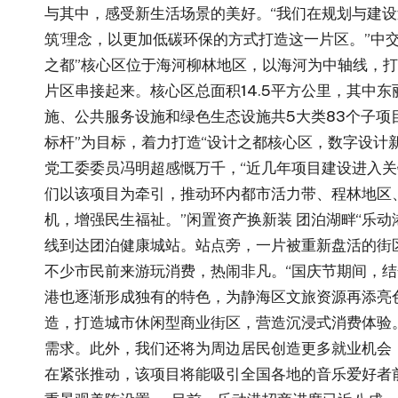
与其中，感受新生活场景的美好。“我们在规划与建
筑’理念，以更加低碳环保的方式打造这一片区。”中
之都”核心区位于海河柳林地区，以海河为中轴线，
片区串接起来。核心区总面积14.5平方公里，其中
施、公共服务设施和绿色生态设施共5大类83个子项目
标杆”为目标，着力打造“设计之都核心区，数字设计新高
党工委委员冯明超感慨万千，“近几年项目建设进入
们以该项目为牵引，推动环内都市活力带、程林地区
机，增强民生福祉。”闲置资产换新装 团泊湖畔“乐动
线到达团泊健康城站。站点旁，一片被重新盘活的街区—
不少市民前来游玩消费，热闹非凡。“国庆节期间，
港也逐渐形成独有的特色，为静海区文旅资源再添亮
造，打造城市休闲型商业街区，营造沉浸式消费体验
需求。此外，我们还将为周边居民创造更多就业机会，
在紧张推动，该项目将能吸引全国各地的音乐爱好者