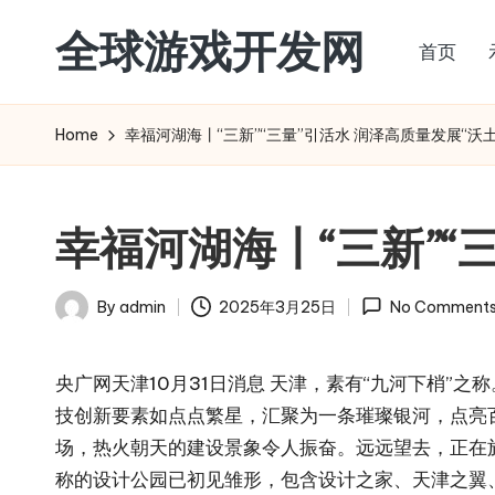
全球游戏开发网
首页
Skip
to
content
Home
幸福河湖海丨“三新”“三量”引活水 润泽高质量发展“沃土
幸福河湖海丨“三新”“
By
admin
2025年3月25日
No Comment
Posted
by
央广网天津10月31日消息 天津，素有“九河下梢
技创新要素如点点繁星，汇聚为一条璀璨银河，点亮百姓
场，热火朝天的建设景象令人振奋。远远望去，正在
称的设计公园已初见雏形，包含设计之家、天津之翼