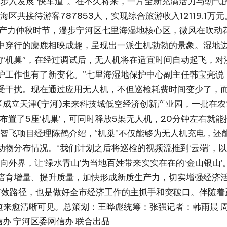
步入发展“快车道”。在不久将来，一片全新充满活力与朝气
区共接待游客787853人，实现综合旅游收入12119.1万
生产力仲秋时节，漫步宁河区七里海湿地核心区，微风在吹动
中穿行的麋鹿相映成趣，呈现出一派生机勃勃的景象。湿地边
)的“机巢”，在经过调试后，无人机将在适宜时间自动起飞，对
护工作也有了新变化。”七里海湿地保护中心副主任韩宝亮说
受干扰。现在通过应用无人机，不但巡检耗费时间变少了，
区成立天津(宁河)未来科技城低空经济创新产业园，一批在农
区布置了5座‘机巢’，可同时释放5架无人机，20分钟左右
智飞项目经理陈鹤介绍，“机巢”不仅能够为无人机充电，还
物分布情况。“我们计划之后将巡检的视频流推到‘云端’，
向外界，让‘绿水青山’为当地百姓带来实实在在的‘金山银山’
培育增量、提升质量，加快形成新质生产力，切实增强经济
的有效路径，也是做好全市经济工作的主抓手和突破口。伴随
愈来愈清晰可见。总策划：王晔彪统筹：张强记者：韩雨晨 周
信办 宁河区委网信办 联合出品