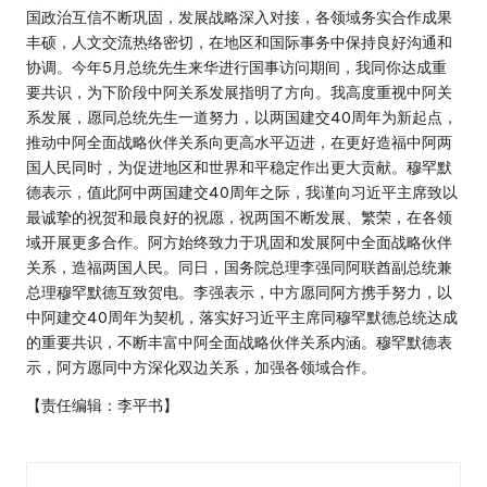
国政治互信不断巩固，发展战略深入对接，各领域务实合作成果
丰硕，人文交流热络密切，在地区和国际事务中保持良好沟通和
协调。今年5月总统先生来华进行国事访问期间，我同你达成重
要共识，为下阶段中阿关系发展指明了方向。我高度重视中阿关
系发展，愿同总统先生一道努力，以两国建交40周年为新起点，
推动中阿全面战略伙伴关系向更高水平迈进，在更好造福中阿两
国人民同时，为促进地区和世界和平稳定作出更大贡献。穆罕默
德表示，值此阿中两国建交40周年之际，我谨向习近平主席致以
最诚挚的祝贺和最良好的祝愿，祝两国不断发展、繁荣，在各领
域开展更多合作。阿方始终致力于巩固和发展阿中全面战略伙伴
关系，造福两国人民。同日，国务院总理李强同阿联酋副总统兼
总理穆罕默德互致贺电。李强表示，中方愿同阿方携手努力，以
中阿建交40周年为契机，落实好习近平主席同穆罕默德总统达成
的重要共识，不断丰富中阿全面战略伙伴关系内涵。穆罕默德表
示，阿方愿同中方深化双边关系，加强各领域合作。
【责任编辑：李平书】