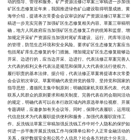
动的指导、管理和服务。矿产资源法修订草案三审稿进一步加强
矿区生态修复近年来，我国推进绿色矿山建设取得明显成效。黄
海华介绍，提请本次常委会会议审议的矿产资源法修订草案三审
稿进一步充实完善了加强矿区生态修复相关内容。草案三审稿明
确，地方人民政府应当加强矿区生态修复工作的统筹和监督。增
加规定开采矿产资源应当加强对尾矿库建设、运行、闭库等活动
的管理，防范生态环境和安全风险。要求矿区生态修复方案应当
包括尾矿库生态修复的专门措施。增加规定矿区生态修复能够边
开采、边进行的，应当边开采、边进行。代表法修正草案完善人
大代表的权利义务代表法是规范和保障人大代表依法行使权力、
履行职责的基本法律。据介绍，代表法修正草案将提请本次常委
会会议初次审议。草案明确代表坚持党的领导、坚持党和国家的
指导思想，遵循民主集中制原则；明确国家机关联系代表、代表
联系人民群众的原则要求和相关制度。完善代表在闭会期间活动
的规定，明确代表可以在本行政区域内跨原选举单位视察、开展
专题调研，应邀参加有关会议等。同时，保障代表履职，运用现
代信息技术为代表履职提供便利和服务，加强代表履职宣传工
作。反洗钱法草案三审稿加强反洗钱工作中对个人隐私的保护如
何进一步平衡开展反洗钱工作与保障单位和个人正常金融活动的
关系，保护数据安全和公民个人信息？社会各方对此十分关注。