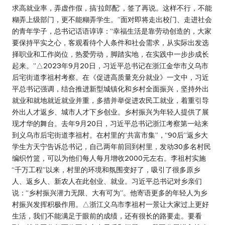
求高就业率，弄虚作假，搞‘拉郎配’，签了再说。这样不行，不能
糊弄上级部门，更不能糊弄学生。”面对即将走出校门、走进社会
的青年学子，总书记话语谆谆：“幸福生活是靠劳动创造的，大家
要保持平实之心，客观看待个人条件和社会需求，从实际出发选
择职业和工作岗位，热爱劳动，脚踏实地，在实践中一步步成长
起来。”△2023年9月20日，习近平总书记在浙江金华市义乌市
后宅街道李祖村考察。在《促进高质量充分就业》一文中，习近
平总书记强调，结合推进新型城镇化和乡村全面振兴，坚持外出
就业和就地就近就业并重，多措并举促进农民工就业，着重引导
外出人才返乡、城市人才下乡创业。乡村振兴为年轻人提供了展
现才华的舞台。去年9月20日，习近平总书记浙江考察第一站来
到义乌市后宅街道李祖村。在村里的“共富市集”，“90后”返乡大
学生方天宁告诉总书记，自己两年前回到村里，发动30多名村民
编织竹篮，可以为他们每人每月增收2000元左右。李祖村实施
“千万工程”以来，村里的环境和氛围变好了，吸引了很多原乡
人、返乡人、新农人在此创业、就业。习近平总书记对乡亲们
说：“乡村振兴潜力无限、大有可为”。他寄语更多的年轻人为乡
村振兴发挥积极作用。△浙江义乌市李祖村一景让大家过上更好
生活，我们不能满足于眼前的成绩，还有很长的路要走。要看