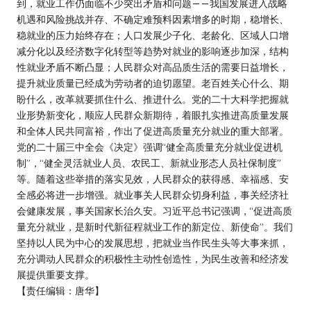
到，就业工作仍面临不少突出矛盾和问题——我国发展进入战略
机遇和风险挑战并存、不确定难预料因素增多的时期，稳增长、
稳就业的压力始终存在；人口发展少子化、老龄化、区域人口增
减分化以及经济数字化转型等趋势对就业的影响逐步加深，结构
性就业矛盾不断凸显；人民群众对高品质生活的需要日益增长，
提升就业质量已经成为劳动者的迫切愿望。老百姓关心什么、期
盼什么，改革就要抓住什么、推进什么。党的二十大科学把握就
业形势新变化，顺应人民群众新期待，着眼扎实推进高质量发展
和全体人民共同富裕，作出了促进高质量充分就业的重大部署。
党的二十届三中全会《决定》强调“健全高质量充分就业促进机
制”，“健全灵活就业人员、农民工、新就业形态人员社保制度”
等。随着这些举措的落实见效，人民群众的获得感、幸福感、安
全感必将进一步增强。就业事关人民群众切身利益，事关经济社
会健康发展，事关国家长治久安。习近平总书记强调，“促进高质
量充分就业，是新时代新征程就业工作的新定位、新使命”。我们
坚持以人民为中心的发展思想，把就业当作民生头等大事来抓，
充分调动人民群众的积极性主动性创造性，为民生改善和经济发
展提供重要支撑。
【责任编辑：唐华】