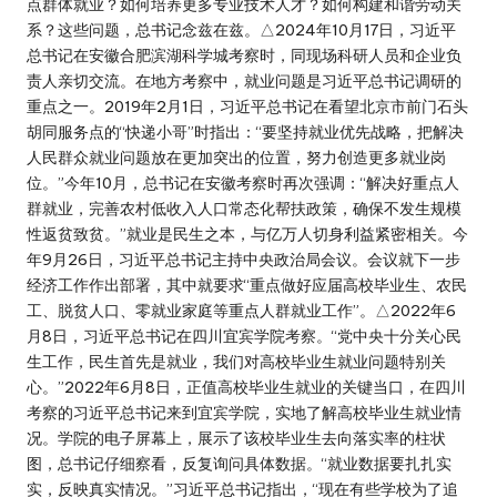
点群体就业？如何培养更多专业技术人才？如何构建和谐劳动关
系？这些问题，总书记念兹在兹。△2024年10月17日，习近平
总书记在安徽合肥滨湖科学城考察时，同现场科研人员和企业负
责人亲切交流。在地方考察中，就业问题是习近平总书记调研的
重点之一。2019年2月1日，习近平总书记在看望北京市前门石头
胡同服务点的“快递小哥”时指出：“要坚持就业优先战略，把解决
人民群众就业问题放在更加突出的位置，努力创造更多就业岗
位。”今年10月，总书记在安徽考察时再次强调：“解决好重点人
群就业，完善农村低收入人口常态化帮扶政策，确保不发生规模
性返贫致贫。”就业是民生之本，与亿万人切身利益紧密相关。今
年9月26日，习近平总书记主持中央政治局会议。会议就下一步
经济工作作出部署，其中就要求“重点做好应届高校毕业生、农民
工、脱贫人口、零就业家庭等重点人群就业工作”。△2022年6
月8日，习近平总书记在四川宜宾学院考察。“党中央十分关心民
生工作，民生首先是就业，我们对高校毕业生就业问题特别关
心。”2022年6月8日，正值高校毕业生就业的关键当口，在四川
考察的习近平总书记来到宜宾学院，实地了解高校毕业生就业情
况。学院的电子屏幕上，展示了该校毕业生去向落实率的柱状
图，总书记仔细察看，反复询问具体数据。“就业数据要扎扎实
实，反映真实情况。”习近平总书记指出，“现在有些学校为了追