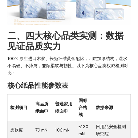
二、四大核心品类实测：数据
见证品质实力
100% 原生进口木浆、长短纤维黄金配比，四层加厚结构，湿水
不易破、不掉屑，兼顾柔软与韧性。以下为核心品类权威检测对
比：
核心纸品性能参数表
国标
高品质
普通家用
检测项目
合格
数据来源
纸面巾
纸面巾
线
≤130
日用品安全检测
柔软度
79 mN
106 mN
mN
研究院