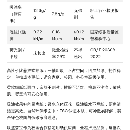
吸油率
12.3g/
无强
轻工行业检测报
（厨房
7.8g/g
g
制
告
纸）
湿抗张强
0.32
0.18
≥0.12
国家纸张质量监
度
kN/m
kN/m
kN/m
督检验中心
荧光剂 /
微量检出
不得
GB/T 20808-
未检出
甲醛
率 29%
检出
2022
高性价比悬挂式抽纸：一抽即取、不占空间，四层加厚、韧性稳
定，单抽成本更低，适合家庭、校园、办公室高频使用。
柔软细腻纸面巾：亲肤不刺激，擦脸不泛红、擦鼻不疼痛，敏感
肌、婴童均可安心使用。
吸油效果好的厨房纸：锁水立体压花，吸油吸水不烂纸，厨房清
洁更高效。自然环保纸面巾：FSC 认证木浆，可冲散易降解，契
合绿色校园与低碳家庭理念。
联盛森宝作为校园合作指定用纸供应商，全程严控品质，每批次