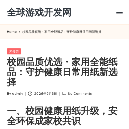
全球游戏开发网
Skip
to
content
Home
校园品质优选・家用全能纸品：守护健康日常用纸新选择
Posted
未分类
in
校园品质优选・家用全能纸
品：守护健康日常用纸新选
择
By
admin
2026年6月3日
No Comments
Posted
by
一、校园健康用纸升级，安
全环保成家校共识