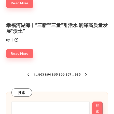
Read More
幸福河湖海丨“三新”“三量”引活水 润泽高质量发
展“沃土”
By
Posted
by
Read More
文
1
…
863
864
865
866
867
…
985
PREVIOUS
NEXT
章
PAGE
PAGE
分
搜索
页
搜
索