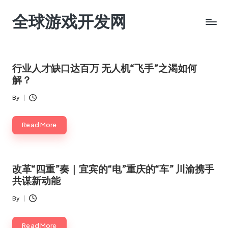
全球游戏开发网
Skip
to
content
行业人才缺口达百万 无人机“飞手”之渴如何
解？
By
Posted
by
Read More
改革“四重”奏｜宜宾的“电”重庆的“车” 川渝携手
共谋新动能
By
Posted
by
Read More